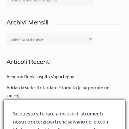
Archivi Mensili
Archivi
Mensili
Articoli Recenti
Acheron Books ospita Vaporteppa
Adrian la serie: il ritardato è tornato (e ha portato un
amico)
Adrian: Celentano e gli ormoni impazziti da rinfanciullito
Su questo sito facciamo uso di strumenti
Ralph spacca Internet: analisi del film
nostri e di terzi parti che salvano dei piccoli
Bumblebee: un buon film dei Transformers