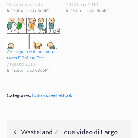
11 Settembre 2013
18 Ottobre 2010
In "Editoria ed eBook"
In "Editoria ed eBook"
Conseguenze di un anno
senza DRM per Tor
7 Maggio 2013
In "Editoria ed eBook"
Categories:
Editoria ed eBook
Navigazione
Wasteland 2 – due video di Fargo