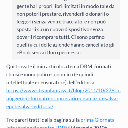
gente ha i propri libri limitati in modo tale da
non poterli prestare, rivenderli o donarli o
leggerli senza venire tracciato, e non può
spostarli su un nuovo dispositivo senza
doverli ricomprare tutti. Ci sono perfino
quelli a cui delle aziende hanno cancellato gli
eBook senza il loro permesso.
Qui trovate il mio articolo a tema DRM, formati
chiusi e monopolio economico (e quindi
intellettuale e censuratore) dell’editoria:
https://www.steamfantasy.it/blog/2011/10/27/sco
nfiggere-il-formato-proprietario-di-amazon-salva-
epub-salva-leditoria/
Tre pareri tratti dalla pagina sulla
prima Giornata
Internazionale contro i DRM
(4 maggio 2010):