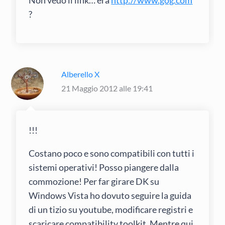
Non vedo il link… era
http://www.gog.com
?
Alberello X
21 Maggio 2012 alle 19:41
!!!
Costano poco e sono compatibili con tutti i
sistemi operativi! Posso piangere dalla
commozione! Per far girare DK su
Windows Vista ho dovuto seguire la guida
di un tizio su youtube, modificare registri e
scaricare compatibility toolkit. Mentre qui,