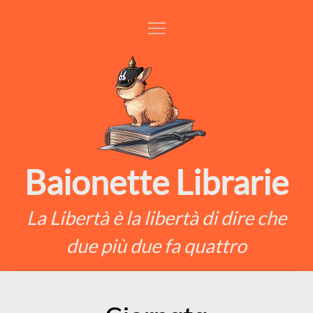
Skip
to
content
Baionette Librarie
La Libertà è la libertà di dire che
due più due fa quattro