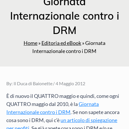
Giornata
Internazionale contro i
DRM
Home
»
Editoria ed eBook
»
Giornata
Internazionale contro i DRM
Posted
By:
Il Duca di Baionette
4 Maggio 2012
on
È di nuovo il QUATTRO maggio e quindi, come ogni
QUATTRO maggio dal 2010, è la
Giornata
Internazionale contro i DRM
. Se non sapete ancora
cosa sono i DRM, qui c’è
un articolo di spiegazione
per neofiti
. Se già sapete cosa sono i DRM e/o se