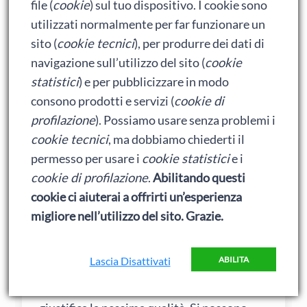
file (
cookie
) sul tuo dispositivo. I cookie sono
utilizzati normalmente per far funzionare un
sito (
cookie tecnici
), per produrre dei dati di
Di positivo si può dire che è costato
navigazione sull’utilizzo del sito (
cookie
solo 1800$ in come spese vere e
statistici
) e per pubblicizzare in modo
proprie
consono prodotti e servizi (
cookie di
profilazione
). Possiamo usare senza problemi i
Svista “in” “come”.
cookie tecnici
, ma dobbiamo chiederti il
permesso per usare i
cookie statistici
e i
gli attori erano gratis, armi e vestiti
cookie di profilazione
.
Abilitando questi
immagino li abbiano raccattati
cookie ci aiuterai a offrirti un’esperienza
chissà come (roba degli attori?) e le
migliore nell’utilizzo del sito. Grazie.
scene con l’aeronave sono al
computer, nessuna ripresa aerea.
Lascia Disattivati
ABILITA
Anche con queste premesse non si