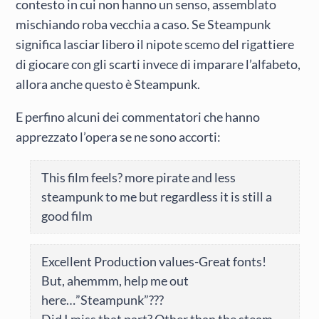
contesto in cui non hanno un senso, assemblato
mischiando roba vecchia a caso. Se Steampunk
significa lasciar libero il nipote scemo del rigattiere
di giocare con gli scarti invece di imparare l’alfabeto,
allora anche questo è Steampunk.
E perfino alcuni dei commentatori che hanno
apprezzato l’opera se ne sono accorti:
This film feels? more pirate and less
steampunk to me but regardless it is still a
good film
Excellent Production values-Great fonts!
But, ahemmm, help me out
here…”Steampunk”???
Did I miss that part? Other than the steam