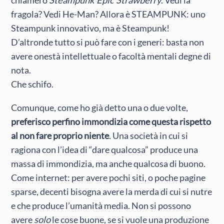
chiamerò
Steampunk Epic Strawberry
. Vedi la
fragola? Vedi He-Man? Allora è STEAMPUNK: uno
Steampunk innovativo, ma è Steampunk!
D’altronde tutto si può fare con i generi: basta non
avere onestà intellettuale o facoltà mentali degne di
nota.
Che schifo.
Comunque, come ho già detto una o due volte,
preferisco perfino immondizia come questa rispetto
al non fare proprio niente
. Una società in cui si
ragiona con l’idea di “dare qualcosa” produce una
massa di immondizia, ma anche qualcosa di buono.
Come internet: per avere pochi siti, o poche pagine
sparse, decenti bisogna avere la merda di cui si nutre
e che produce l’umanità media. Non si possono
avere
solo
le cose buone, se si vuole una produzione