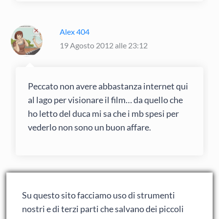
Alex 404
19 Agosto 2012 alle 23:12
Peccato non avere abbastanza internet qui
al lago per visionare il film… da quello che
ho letto del duca mi sa che i mb spesi per
vederlo non sono un buon affare.
Alberello X
Su questo sito facciamo uso di strumenti
20 Agosto 2012 alle 12:18
nostri e di terzi parti che salvano dei piccoli