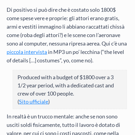
Di positivo si può dire che è costato solo 1800$
come spese vere e proprie: gli attori erano gratis,
armi e vestiti immagino li abbiano raccattati chissà
come (roba degli attori?) e le scene con l’aeronave
sono al computer, nessuna ripresa aerea. Qui c’è una
piccola intervista
in MP3 un po’ lecchina (“the level
of details […] costumes”, yo, come no).
Produced with a budget of $1800 over a 3
1/2 year period, with a dedicated cast and
crew of over 100 people.
(
Sito ufficiale
)
In realtà è un trucco mentale: anche se non sono
usciti soldi fisicamente, tutto il lavoro è dotato di
valore, per cui ci sono i costi nascosti, come nella