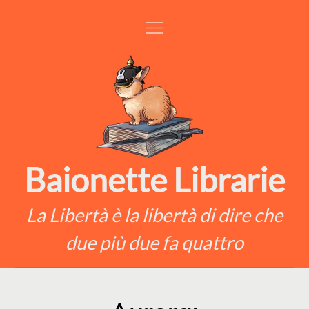
Skip
to
content
Baionette Librarie
La Libertà è la libertà di dire che
due più due fa quattro