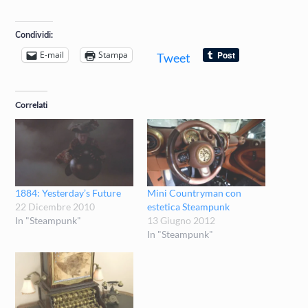
Condividi:
E-mail
Stampa
Tweet
Correlati
1884: Yesterday’s Future
Mini Countryman con
22 Dicembre 2010
estetica Steampunk
In "Steampunk"
13 Giugno 2012
In "Steampunk"