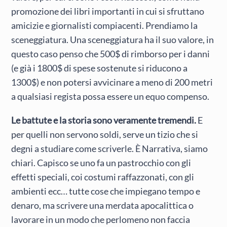
promozione dei libri importanti in cui si sfruttano
amicizie e giornalisti compiacenti. Prendiamo la
sceneggiatura. Una sceneggiatura ha il suo valore, in
questo caso penso che 500$ di rimborso per i danni
(e già i 1800$ di spese sostenute si riducono a
1300$) e non potersi avvicinare a meno di 200 metri
a qualsiasi regista possa essere un equo compenso.
Le battute e la storia sono veramente tremendi.
E
per quelli non servono soldi, serve un tizio che si
degni a studiare come scriverle. È Narrativa, siamo
chiari. Capisco se uno fa un pastrocchio con gli
effetti speciali, coi costumi raffazzonati, con gli
ambienti ecc… tutte cose che impiegano tempo e
denaro, ma scrivere una merdata apocalittica o
lavorare in un modo che perlomeno non faccia