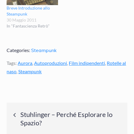
Breve Introduzione allo
Steampunk
30 Maggio 2011
In "Fantascienza Retrò"
Categories:
Steampunk
Tags:
Aurora
,
Autoproduzioni
,
Film indipendenti
,
Rotelle al
naso
,
Steampunk
Navigazione
Stuhlinger – Perché Esplorare lo
Spazio?
articoli