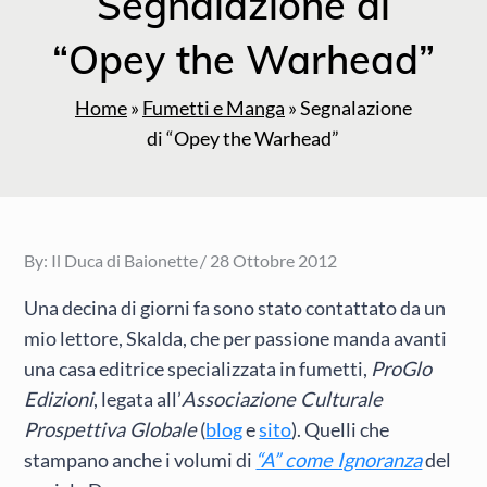
Segnalazione di
“Opey the Warhead”
Home
»
Fumetti e Manga
»
Segnalazione
di “Opey the Warhead”
Posted
By:
Il Duca di Baionette
28 Ottobre 2012
on
Una decina di giorni fa sono stato contattato da un
mio lettore, Skalda, che per passione manda avanti
una casa editrice specializzata in fumetti,
ProGlo
Edizioni
, legata all’
Associazione Culturale
Prospettiva Globale
(
blog
e
sito
). Quelli che
stampano anche i volumi di
“A” come Ignoranza
del