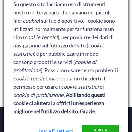
Su questo sito facciamo uso di strumenti
Ralph spacca Internet: analisi del film
nostri e di terzi parti che salvano dei piccoli
Bumblebee: un buon film dei Transformers
file (
cookie
) sul tuo dispositivo. I cookie sono
utilizzati normalmente per far funzionare un
sito (
cookie tecnici
), per produrre dei dati di
Meta
navigazione sull’utilizzo del sito (
cookie
statistici
) e per pubblicizzare in modo
Accedi
consono prodotti e servizi (
cookie di
Feed dei contenuti
profilazione
). Possiamo usare senza problemi i
cookie tecnici
, ma dobbiamo chiederti il
Feed dei commenti
permesso per usare i
cookie statistici
e i
WordPress.org
cookie di profilazione
.
Abilitando questi
cookie ci aiuterai a offrirti un’esperienza
migliore nell’utilizzo del sito. Grazie.
Copyright © 2026
Baionette Librarie
. Il tema del Duca
di Baionette by
Wolly
|
Privacy Policy
Lascia Disattivati
ABILITA