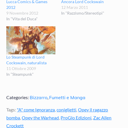
Lucca Comics & Games
Ancora Lord Cockswain
2012
12 Marzo 2011
9 Novembre 2012
In "Razzismo/Stereotipi"
In "Vita del Duca"
Lo Steampunk di Lord
Cockswain, naturalista
11 Ottobre 2009
In "Steampunk"
Categories:
Bizzarro
,
Fumetti e Manga
Tags:
"A" come Ignoranza
,
coniglietti
,
Opey il ragazzo
bomba
,
Opey the Warhead
,
ProGlo Edizioni
,
Zac Allen
Crockett