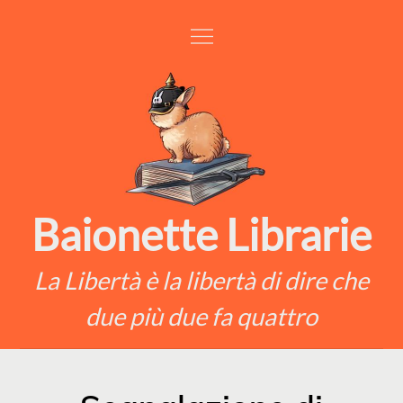
Skip
to
content
Baionette Librarie
La Libertà è la libertà di dire che
due più due fa quattro