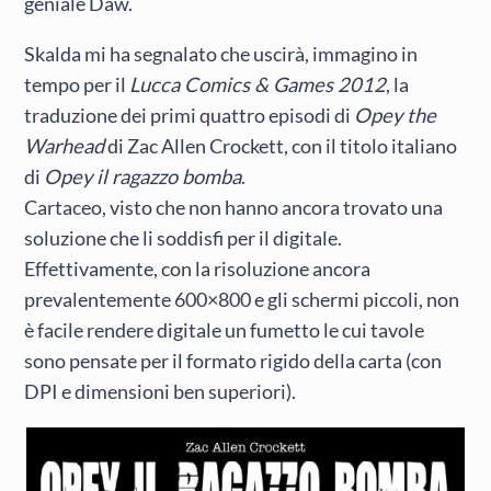
geniale Daw.
Skalda mi ha segnalato che uscirà, immagino in
tempo per il
Lucca Comics & Games 2012
, la
traduzione dei primi quattro episodi di
Opey the
Warhead
di Zac Allen Crockett, con il titolo italiano
di
Opey il ragazzo bomba
.
Cartaceo, visto che non hanno ancora trovato una
soluzione che li soddisfi per il digitale.
Effettivamente, con la risoluzione ancora
prevalentemente 600×800 e gli schermi piccoli, non
è facile rendere digitale un fumetto le cui tavole
sono pensate per il formato rigido della carta (con
DPI e dimensioni ben superiori).