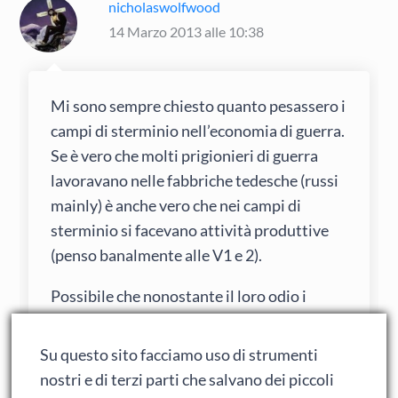
nicholaswolfwood
14 Marzo 2013 alle 10:38
Mi sono sempre chiesto quanto pesassero i
campi di sterminio nell’economia di guerra.
Se è vero che molti prigionieri di guerra
lavoravano nelle fabbriche tedesche (russi
mainly) è anche vero che nei campi di
sterminio si facevano attività produttive
(penso banalmente alle V1 e 2).
Possibile che nonostante il loro odio i
tedeschi fossero così poco sensati da
sprecare tutta quella manodopera
Su questo sito facciamo uso di strumenti
assolutamente necessaria mentre gli
nostri e di terzi parti che salvano dei piccoli
alleati stringevano la loro morsa sul Reich?