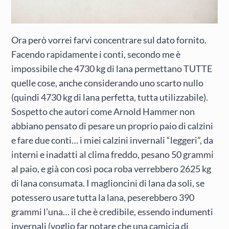
Ora però vorrei farvi concentrare sul dato fornito.
Facendo rapidamente i conti, secondo me è
impossibile che 4730 kg di lana permettano TUTTE
quelle cose, anche considerando uno scarto nullo
(quindi 4730 kg di lana perfetta, tutta utilizzabile).
Sospetto che autori come Arnold Hammer non
abbiano pensato di pesare un proprio paio di calzini
e fare due conti… i miei calzini invernali “leggeri”, da
interni e inadatti al clima freddo, pesano 50 grammi
al paio, e già con così poca roba verrebbero 2625 kg
di lana consumata. I maglioncini di lana da soli, se
potessero usare tutta la lana, peserebbero 390
grammi l’una… il che è credibile, essendo indumenti
invernali (voglio far notare che una camicia di