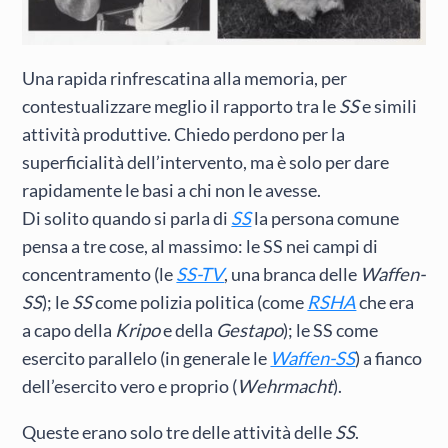
Una rapida rinfrescatina alla memoria, per
contestualizzare meglio il rapporto tra le
SS
e simili
attività produttive. Chiedo perdono per la
superficialità dell’intervento, ma è solo per dare
rapidamente le basi a chi non le avesse.
Di solito quando si parla di
SS
la persona comune
pensa a tre cose, al massimo: le SS nei campi di
concentramento (le
SS-TV
, una branca delle
Waffen-
SS
); le
SS
come polizia politica (come
RSHA
che era
a capo della
Kripo
e della
Gestapo
); le SS come
esercito parallelo (in generale le
Waffen-SS
) a fianco
dell’esercito vero e proprio (
Wehrmacht
).
Queste erano solo tre delle attività delle
SS
.