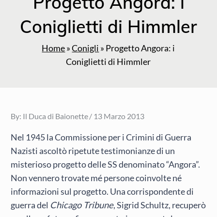
Progetto Angora: i
Coniglietti di Himmler
Home
»
Conigli
»
Progetto Angora: i
Coniglietti di Himmler
Posted
By:
Il Duca di Baionette
13 Marzo 2013
on
Nel 1945 la Commissione per i Crimini di Guerra
Nazisti ascoltò ripetute testimonianze di un
misterioso progetto delle SS denominato “Angora”.
Non vennero trovate mé persone coinvolte né
informazioni sul progetto. Una corrispondente di
guerra del
Chicago Tribune
, Sigrid Schultz, recuperò