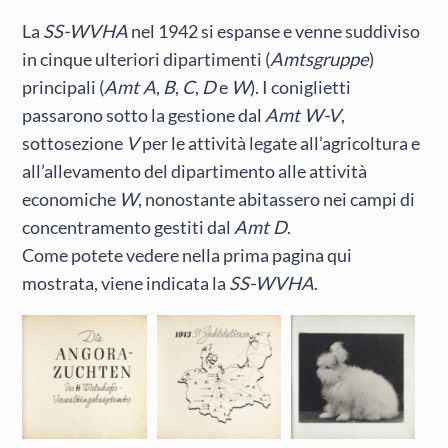
La
SS-WVHA
nel 1942 si espanse e venne suddiviso
in cinque ulteriori dipartimenti (
Amtsgruppe
)
principali (
Amt A
,
B
,
C
,
D
e
W
). I coniglietti
passarono sotto la gestione dal
Amt W-V
,
sottosezione
V
per le attività legate all’agricoltura e
all’allevamento del dipartimento alle attività
economiche
W
, nonostante abitassero nei campi di
concentramento gestiti dal
Amt D
.
Come potete vedere nella prima pagina qui
mostrata, viene indicata la
SS-WVHA
.