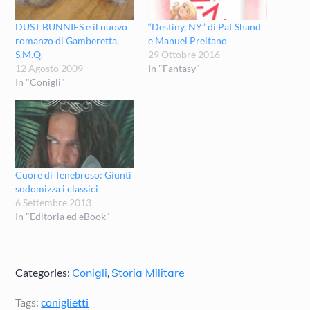
DUST BUNNIES e il nuovo
“Destiny, NY” di Pat Shand
romanzo di Gamberetta,
e Manuel Preitano
S.M.Q.
29 Ottobre 2016
12 Agosto 2009
In "Fantasy"
In "Conigli"
Cuore di Tenebroso: Giunti
sodomizza i classici
6 Settembre 2013
In "Editoria ed eBook"
Categories:
Conigli
,
Storia Militare
Tags:
coniglietti