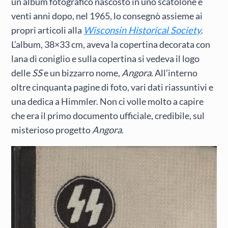
un album fotografico nascosto in uno scatolone e
venti anni dopo, nel 1965, lo consegnò assieme ai
propri articoli alla
Wisconsin Historical Society
.
L’album, 38×33 cm, aveva la copertina decorata con
lana di coniglio e sulla copertina si vedeva il logo
delle
SS
e un bizzarro nome,
Angora
. All’interno
oltre cinquanta pagine di foto, vari dati riassuntivi e
una dedica a Himmler. Non ci volle molto a capire
che era il primo documento ufficiale, credibile, sul
misterioso progetto
Angora
.