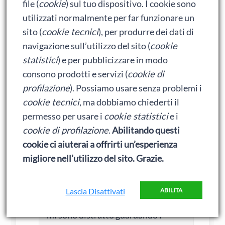
file (
cookie
) sul tuo dispositivo. I cookie sono
utilizzati normalmente per far funzionare un
PS
sito (
cookie tecnici
), per produrre dei dati di
L’articolo credo sia interessante ma mi
navigazione sull’utilizzo del sito (
cookie
sono distratto guardando i conigli
statistici
) e per pubblicizzare in modo
batuffolosi…
consono prodotti e servizi (
cookie di
profilazione
). Possiamo usare senza problemi i
cookie tecnici
, ma dobbiamo chiederti il
permesso per usare i
cookie statistici
e i
cookie di profilazione
.
Abilitando questi
Il Duca di Baionette
cookie ci aiuterai a offrirti un’esperienza
14 Marzo 2013 alle 11:48
migliore nell’utilizzo del sito. Grazie.
Lascia Disattivati
ABILITA
L’articolo credo sia interessante ma
mi sono distratto guardando i