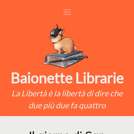
Skip
to
content
Baionette Librarie
La Libertà è la libertà di dire che
due più due fa quattro