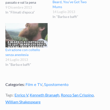
Beard, You’ve Got Two
passato e val la pena
Mums
ricordare il precedente
9 Dicembre 2013
14 Luglio 2013
prima che il futuro di
In "Filmati d'epoca"
In "Barba e baffi"
progresso, pace, armonia e
ricchezza che ci attende nel
1914 ci faccia dimenticare
per il disgusto sia
quest'anno…
Evirazione con coltello
senza anestesia
24 Luglio 2013
In "Barba e baffi"
Categories:
Film e TV
,
Spostamento
Tags:
Enrico V
,
Kenneth Branagh
,
Ronco San Crispino
,
William Shakespeare