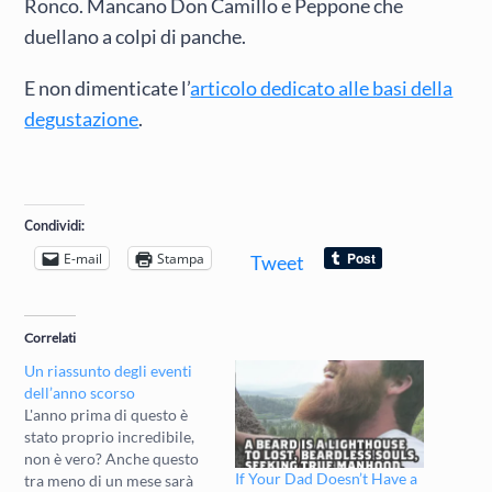
Ronco. Mancano Don Camillo e Peppone che
duellano a colpi di panche.
E non dimenticate l’
articolo dedicato alle basi della
degustazione
.
Condividi:
E-mail
Stampa
Tweet
Correlati
Un riassunto degli eventi
dell’anno scorso
L'anno prima di questo è
stato proprio incredibile,
non è vero? Anche questo
If Your Dad Doesn’t Have a
tra meno di un mese sarà