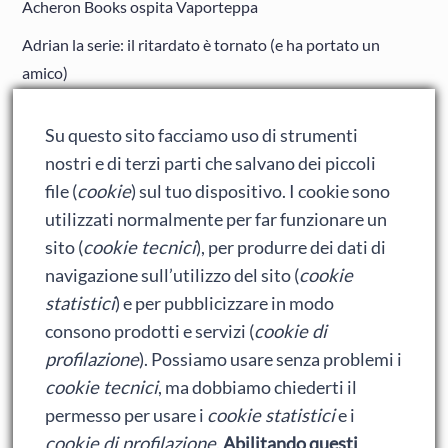
Acheron Books ospita Vaporteppa
Adrian la serie: il ritardato è tornato (e ha portato un
amico)
Adrian: Celentano e gli ormoni impazziti da rinfanciullito
Su questo sito facciamo uso di strumenti
Ralph spacca Internet: analisi del film
nostri e di terzi parti che salvano dei piccoli
Bumblebee: un buon film dei Transformers
file (
cookie
) sul tuo dispositivo. I cookie sono
utilizzati normalmente per far funzionare un
sito (
cookie tecnici
), per produrre dei dati di
Meta
navigazione sull’utilizzo del sito (
cookie
statistici
) e per pubblicizzare in modo
Accedi
consono prodotti e servizi (
cookie di
Feed dei contenuti
profilazione
). Possiamo usare senza problemi i
cookie tecnici
, ma dobbiamo chiederti il
Feed dei commenti
permesso per usare i
cookie statistici
e i
WordPress.org
cookie di profilazione
.
Abilitando questi