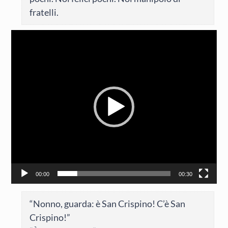
fratelli.
Video
Player
00:00
00:30
“Nonno, guarda: è San Crispino! C’è San
Crispino!”