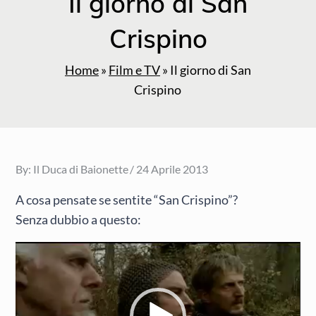
Il giorno di San
Crispino
Home
»
Film e TV
»
Il giorno di San
Crispino
Posted
By:
Il Duca di Baionette
24 Aprile 2013
on
A cosa pensate se sentite “San Crispino”?
Senza dubbio a questo:
Video
Player