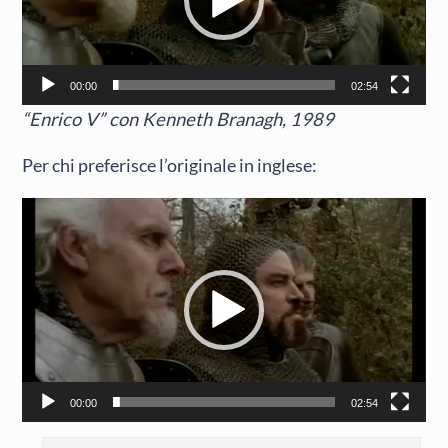
00:00
02:54
“Enrico V” con Kenneth Branagh, 1989
Per chi preferisce l’originale in inglese:
Video
Player
00:00
02:54