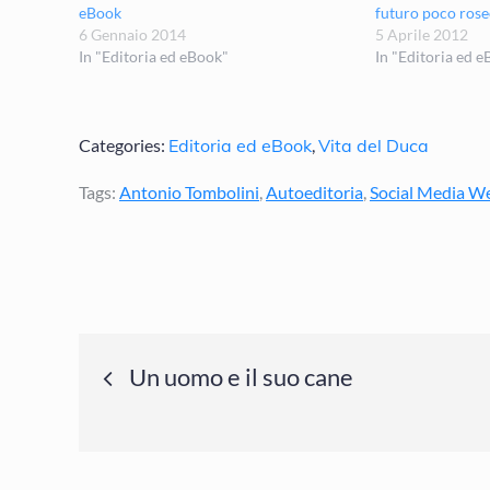
eBook
futuro poco rose
6 Gennaio 2014
5 Aprile 2012
In "Editoria ed eBook"
In "Editoria ed 
Categories:
Editoria ed eBook
,
Vita del Duca
Tags:
Antonio Tombolini
,
Autoeditoria
,
Social Media W
Navigazione
Un uomo e il suo cane
articoli