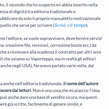
to, il secondo che ho scoperto mi abbia inserito nella
enza di dignità tra editoria tradizionale o
ubblicare da solo il proprio manualetto motivazionale
uello che serve per scrivere (
Scrivi, c’è tempo
).
ome l’editore, se vuole sopravvivere, deve fornire servizi
, creazione file, revisioni, correzione bozze ecc.) da
che a rinnovare alla scadenza il contratto per altri anni
li che usiamo su Vaporteppa, ma in realtà gli editori
 anche negli USA). Ne avevo parlato varie volte, dal
 anche nell’editoria tradizionale,
il nome dell’autore
noscere dai lettori
. Non è una cosa che mi piaccia: l’idea
 può anche dare una base di vendite sicura, ma questi
re già scritte, facilmente di genere simile, e