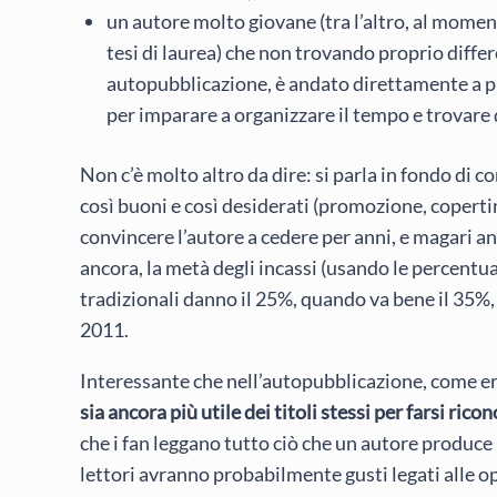
un autore molto giovane (tra l’altro, al momen
tesi di laurea) che non trovando proprio differ
autopubblicazione, è andato direttamente a p
per imparare a organizzare il tempo e trovare q
Non c’è molto altro da dire: si parla in fondo di c
così buoni e così desiderati (promozione, copertina
convincere l’autore a cedere per anni, e magari an
ancora, la metà degli incassi (usando le percentua
tradizionali danno il 25%, quando va bene il 35%,
2011.
Interessante che nell’autopubblicazione, come era
sia ancora più utile dei titoli stessi per farsi rico
che i fan leggano tutto ciò che un autore produce
lettori avranno probabilmente gusti legati alle ope