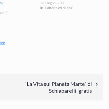
o)
23 Giugno 2014
In "Editoria ed eBook"
eBook"
eek
“La Vita sul Pianeta Marte” di
Schiaparelli, gratis