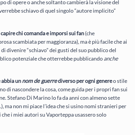
ipo di opere o anche soltanto cambierà la visione del
verrebbe schiavo di quel singolo “autore implicito”
r capire chi comanda e imporsi sui fan
(che
sa scambiata per maggioranza), ma è più facile che ai
di divenire “schiavo” dei gusti del suo pubblico del
bblico potenziale che otterrebbe pubblicando
anche
e abbia un
nom de guerre
diverso per ogni genere
o stile
no di nascondere la cosa, come guida per i propri fan sui
iene. Stefano Di Marino lo fa da anni con almeno sette
 ma non mi piace l’idea che si usino nomi stranieri per
i che i miei autori su Vaporteppa usassero solo