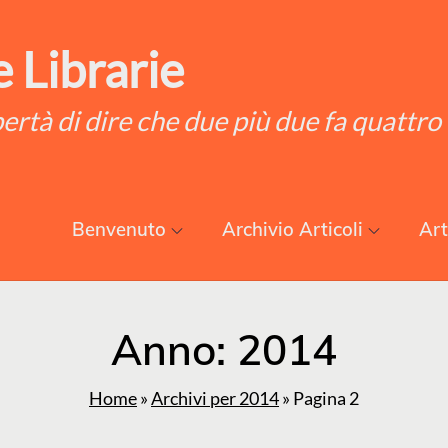
 Librarie
ibertà di dire che due più due fa quattro
Benvenuto
Archivio Articoli
Art
Anno:
2014
Home
»
Archivi per 2014
»
Pagina 2