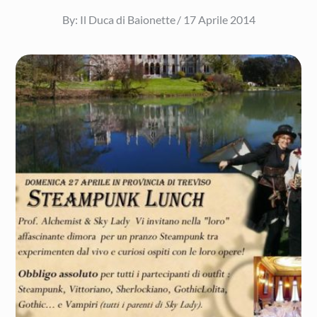
Posted
By:
Il Duca di Baionette
17 Aprile 2014
on