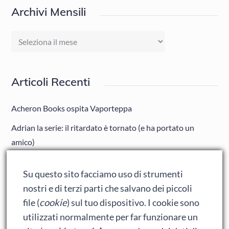
Archivi Mensili
Archivi
Mensili
Articoli Recenti
Acheron Books ospita Vaporteppa
Adrian la serie: il ritardato è tornato (e ha portato un
amico)
Adrian: Celentano e gli ormoni impazziti da rinfanciullito
Su questo sito facciamo uso di strumenti
Ralph spacca Internet: analisi del film
nostri e di terzi parti che salvano dei piccoli
Bumblebee: un buon film dei Transformers
file (
cookie
) sul tuo dispositivo. I cookie sono
utilizzati normalmente per far funzionare un