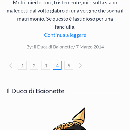
Molti miei lettori, tristemente, mi risulta siano
maledetti dal volto glabro di una vergine che sogna il
matrimonio. Se questo è fastidioso per una
fanciulla,
Continua a leggere
Posted
By:
Il Duca di Baionette
7 Marzo 2014
on
Navigazione
1
2
3
4
5
articoli
Il Duca di Baionette