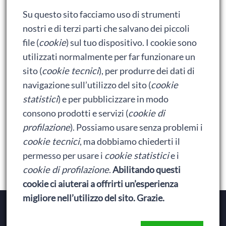
Adrian: Celentano e gli ormoni impazziti da rinfanciullito
Su questo sito facciamo uso di strumenti
Ralph spacca Internet: analisi del film
nostri e di terzi parti che salvano dei piccoli
Bumblebee: un buon film dei Transformers
file (
cookie
) sul tuo dispositivo. I cookie sono
utilizzati normalmente per far funzionare un
sito (
cookie tecnici
), per produrre dei dati di
Meta
navigazione sull’utilizzo del sito (
cookie
statistici
) e per pubblicizzare in modo
Accedi
consono prodotti e servizi (
cookie di
Feed dei contenuti
profilazione
). Possiamo usare senza problemi i
cookie tecnici
, ma dobbiamo chiederti il
Feed dei commenti
permesso per usare i
cookie statistici
e i
WordPress.org
cookie di profilazione
.
Abilitando questi
cookie ci aiuterai a offrirti un’esperienza
migliore nell’utilizzo del sito. Grazie.
Copyright © 2026
Baionette Librarie
. Il tema del Duca
di Baionette by
Wolly
|
Privacy Policy