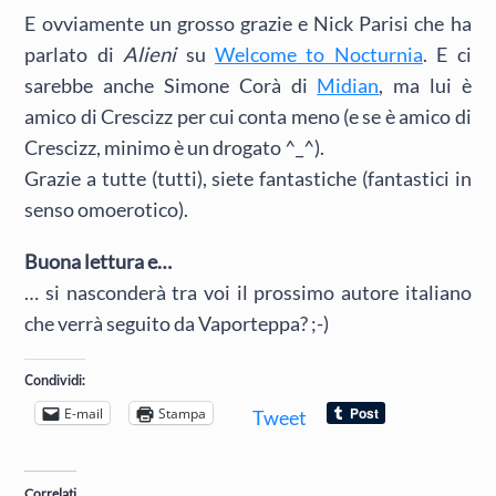
E ovviamente un grosso grazie e Nick Parisi che ha
parlato di
Alieni
su
Welcome to Nocturnia
. E ci
sarebbe anche Simone Corà di
Midian
, ma lui è
amico di Crescizz per cui conta meno (e se è amico di
Crescizz, minimo è un drogato ^_^).
Grazie a tutte (tutti), siete fantastiche (fantastici in
senso omoerotico).
Buona lettura e…
… si nasconderà tra voi il prossimo autore italiano
che verrà seguito da Vaporteppa? ;-)
Condividi:
E-mail
Stampa
Tweet
Correlati