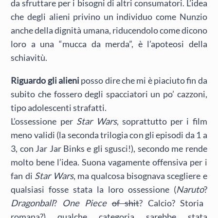
da sfruttare per i bisogni di altri consumatori. L’idea
che degli alieni privino un individuo come Nunzio
anche della dignità umana, riducendolo come dicono
loro a una “mucca da merda”, è l’apoteosi della
schiavitù.
Riguardo gli alieni
posso dire che mi è piaciuto fin da
subito che fossero degli spacciatori un po’ cazzoni,
tipo adolescenti strafatti.
L’ossessione per
Star Wars
, soprattutto per i film
meno validi (la seconda trilogia con gli episodi da 1 a
3, con Jar Jar Binks e gli sgusci!), secondo me rende
molto bene l’idea. Suona vagamente offensiva per i
fan di
Star Wars
, ma qualcosa bisognava scegliere e
qualsiasi fosse stata la loro ossessione (
Naruto
?
Dragonball
?
One Piece
of shit
? Calcio? Storia
romana?) qualche categoria sarebbe stata