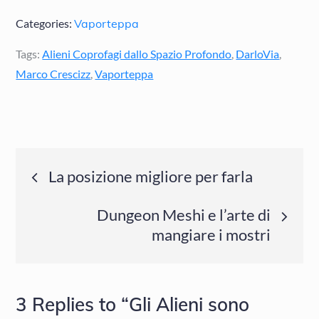
Categories:
Vaporteppa
Tags:
Alieni Coprofagi dallo Spazio Profondo
,
DarloVia
,
Marco Crescizz
,
Vaporteppa
Navigazione
La posizione migliore per farla
articoli
Dungeon Meshi e l’arte di
mangiare i mostri
3 Replies to “Gli Alieni sono