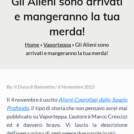
Gli Alieni sono arrivati
e mangeranno la tua
merda!
Home
»
Vaporteppa
»
Gli Alieni sono
arrivati e mangeranno la tua merda!
Posted
By:
Il Duca di Baionette
6 Novembre 2015
on
Il 4 novembre è uscito
Alieni Coprofagi dallo Spazio
Profondo
, il tipo di storia che non pensavo avrei mai
pubblicato su Vaporteppa. L’autore è Marco Crescizz
ed è davvero bravo. Vi lascio la descrizione
dell’opera prima di aggiungere due parole in più.