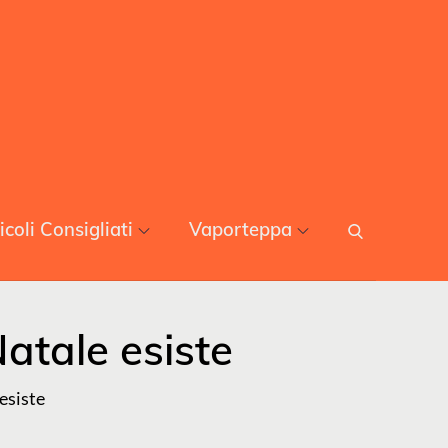
icoli Consigliati
Vaporteppa
Natale esiste
esiste