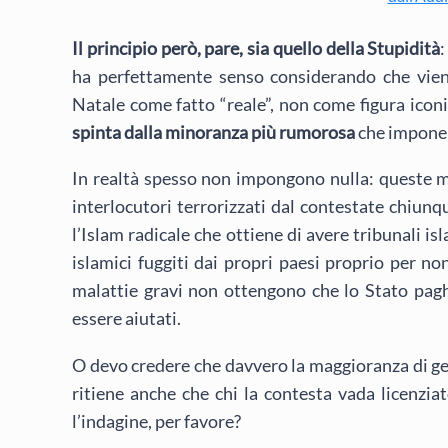
Il principio però, pare, sia quello della Stupidità
:
ha perfettamente senso considerando che vien
Natale come fatto “reale”, non come figura iconi
spinta dalla minoranza più rumorosa
che impone i
In realtà spesso non impongono nulla: queste mi
interlocutori terrorizzati dal contestate chiun
l’Islam radicale che ottiene di avere tribunali i
islamici fuggiti dai propri paesi proprio per no
malattie gravi non ottengono che lo Stato pag
essere aiutati.
O devo credere che davvero la maggioranza di ge
ritiene anche che chi la contesta vada licenzia
l’indagine, per favore?