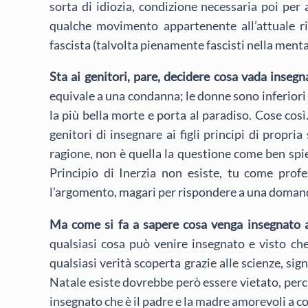
sorta di idiozia, condizione necessaria poi per 
qualche movimento appartenente all’attuale rin
fascista (talvolta pienamente fascisti nella mental
Sta ai genitori, pare, decidere cosa vada insegnat
equivale a una condanna; le donne sono inferiori 
la più bella morte e porta al paradiso. Cose così
genitori di insegnare ai figli principi di propri
ragione, non è quella la questione come ben spie
Principio di Inerzia non esiste, tu come prof
l’argomento, magari per rispondere a una doman
Ma come si fa a sapere cosa venga insegnato a
qualsiasi cosa può venire insegnato e visto ch
qualsiasi verità scoperta grazie alle scienze, s
Natale esiste dovrebbe però essere vietato, perché
insegnato che è il padre e la madre amorevoli a c