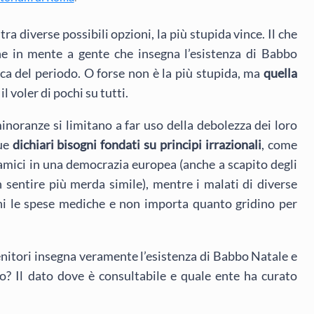
 tra diverse possibili opzioni, la più stupida vince. Il che
e in mente a gente che insegna l’esistenza di Babbo
ca del periodo. O forse non è la più stupida, ma
quella
l voler di pochi su tutti.
noranze si limitano a far uso della debolezza dei loro
que
dichiari bisogni fondati su principi irrazionali
, come
slamici in una democrazia europea (anche a scapito degli
n sentire più merda simile), mentre i malati di diverse
hi le spese mediche e non importa quanto gridino per
nitori insegna veramente l’esistenza di Babbo Natale e
to? Il dato dove è consultabile e quale ente ha curato