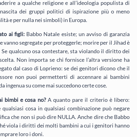
aderire a qualche religione e all’ideologia populista di
ascita dei gruppi politici di ispirazione più o meno
ità e per nulla nei simboli) in Europa.
o ai figli:
Babbo Natale esiste; un avviso di garanzia
e vanno segregate per proteggerle; morire per il Jihad è
. Se qualcuno osa contestare, sta violando il diritto dei
a scelta. Non importa se chi fornisce l’altra versione ha
gato dal caso di Loprieno: se dei genitori dicono che il
essore non puoi permetterti di accennare ai bambini
da ingenua su come mai succedono certe cose.
i bimbi e cosa no?
A quanto pare il criterio è libero:
e qualsiasi cosa in qualsiasi combinazione può negare
ignifica che non si può dire NULLA. Anche dire che Babbo
 viola i diritti dei molti bambini a cui i genitori hanno
omprare loro i doni.