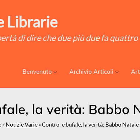
 Librarie
ibertà di dire che due più due fa quattro
Benvenuto
Archivio Articoli
Art
fale, la verità: Babbo 
e
»
Notizie Varie
»
Contro le bufale, la verità: Babbo Natale 