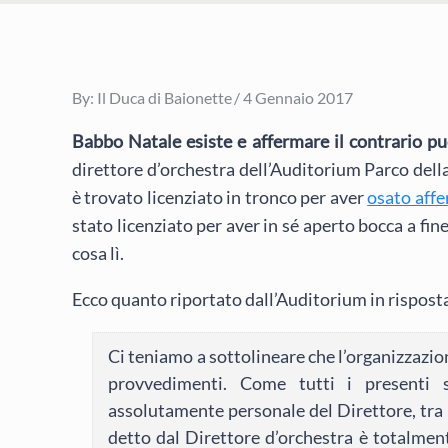
Posted
By:
Il Duca di Baionette
4 Gennaio 2017
on
Babbo Natale esiste e affermare il contrario può
direttore d’orchestra dell’Auditorium Parco del
è trovato licenziato in tronco per aver
osato aff
stato licenziato per aver in sé aperto bocca a fin
cosa lì.
Ecco quanto riportato dall’Auditorium in risposta 
Ci teniamo a sottolineare che l’organizzazi
provvedimenti. Come tutti i presenti 
assolutamente personale del Direttore, tra 
detto dal Direttore d’orchestra è totalment