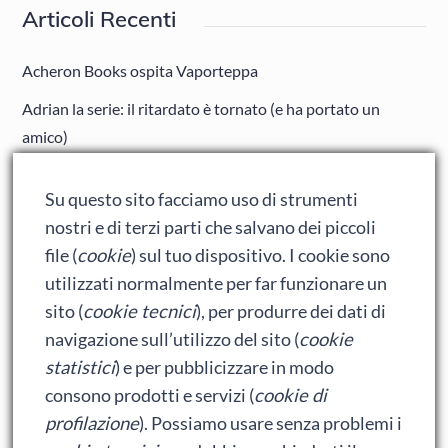
Articoli Recenti
Acheron Books ospita Vaporteppa
Adrian la serie: il ritardato è tornato (e ha portato un
amico)
Adrian: Celentano e gli ormoni impazziti da rinfanciullito
Su questo sito facciamo uso di strumenti
Ralph spacca Internet: analisi del film
nostri e di terzi parti che salvano dei piccoli
Bumblebee: un buon film dei Transformers
file (
cookie
) sul tuo dispositivo. I cookie sono
utilizzati normalmente per far funzionare un
sito (
cookie tecnici
), per produrre dei dati di
Meta
navigazione sull’utilizzo del sito (
cookie
statistici
) e per pubblicizzare in modo
Accedi
consono prodotti e servizi (
cookie di
Feed dei contenuti
profilazione
). Possiamo usare senza problemi i