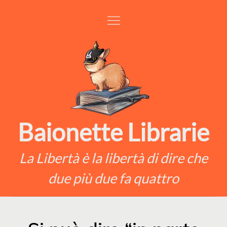
Skip
to
content
Baionette Librarie
La Libertà è la libertà di dire che
due più due fa quattro