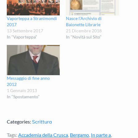
Vaporteppa a Stranimondi
Nasce l’Archivio di
2017
Baionette Librarie
13 Settembre 2017
21 Dicembre 2018
In "Vaporteppa"
In "Novità sul Sito"
Messaggio di fine anno
2012
1 Gennaio 2013
In "Spostamento"
Categories:
Scrittura
Tags:
Accademia della Crusca
,
Bergamo
,
In parte a
,