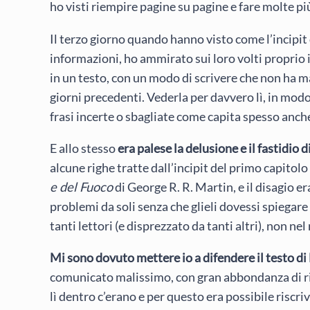
ho visti riempire pagine su pagine e fare molte 
Il terzo giorno quando hanno visto come l’incipit
informazioni, ho ammirato sui loro volti proprio 
in un testo, con un modo di scrivere che non ha mai
giorni precedenti. Vederla per davvero lì, in modo
frasi incerte o sbagliate come capita spesso anche 
E allo stesso
era palese la delusione e il fastidio 
alcune righe tratte dall’incipit del primo capitolo
e del Fuoco
di George R. R. Martin, e il disagio 
problemi da soli senza che glieli dovessi spiegare
tanti lettori (e disprezzato da tanti altri), non 
Mi sono dovuto mettere io a difendere il testo di
comunicato malissimo, con gran abbondanza di rias
lì dentro c’erano e per questo era possibile riscri