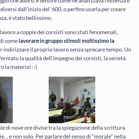
ggio che adoro, e sentire come ne analizzava l’essenza e
versi dall’inizio del ‘600, o perfino usarla per creare
a, è stato bellissimo.
 lavoro a coppie dei corsisti sono stati fenomenali,
 di come
lavorare in gruppo stimoli moltissimo la
per indirizzare il proprio lavoro senza sprecare tempo. Un
fermato la qualità dell’impegno dei corsisti, la serietà
 la materia! :-)
le di nove ore divise tra la spiegazione della scrittura
ie… e non solo. Per parlare del senso di “morale” nella