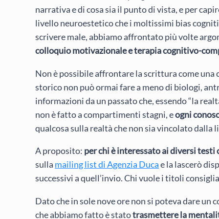
narrativa e di cosa sia il punto di vista, e per capi
livello neuroestetico che i moltissimi bias cogni
scrivere male, abbiamo affrontato più volte argom
colloquio motivazionale e terapia cognitivo-co
Non è possibile affrontare la scrittura come una c
storico non può ormai fare a meno di biologi, antr
informazioni da un passato che, essendo “la realtà
non è fatto a compartimenti stagni, e
ogni conosc
qualcosa sulla realtà che non sia vincolato dalla 
A proposito:
per chi è interessato ai diversi testi c
sulla
mailing list di Agenzia Duca
e la lascerò dis
successivi a quell’invio. Chi vuole i titoli consigl
Dato che in sole nove ore non si poteva dare un c
che abbiamo fatto è stato
trasmettere la mental