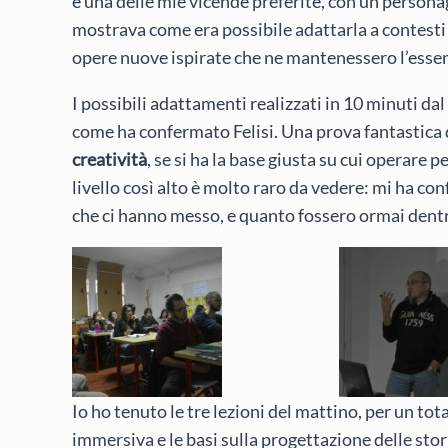
è una delle mie vicende preferite, con un persona
mostrava come era possibile adattarla a contesti di
opere nuove ispirate che ne mantenessero l’essenz
I possibili adattamenti realizzati in 10 minuti dal
come ha confermato Felisi. Una prova fantastica
creatività
, se si ha la base giusta su cui operare 
livello così alto è molto raro da vedere: mi ha con
che ci hanno messo, e quanto fossero ormai dentro
Io ho tenuto le tre lezioni del mattino, per un tota
immersiva e le basi sulla progettazione delle stor