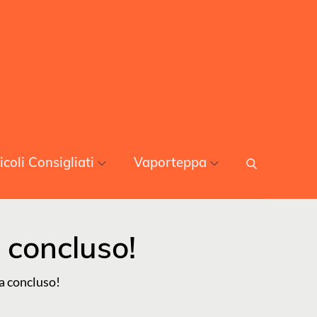
icoli Consigliati
Vaporteppa
 concluso!
a concluso!