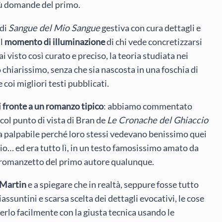
più domande del primo.
 di
Sangue del Mio Sangue
gestiva con cura dettagli e
il
momento di illuminazione
di chi vede concretizzarsi
 visto così curato e preciso, la teoria studiata nei
 chiarissimo, senza che sia nascosta in una foschia di
coi migliori testi pubblicati.
di fronte a un romanzo tipico
: abbiamo commentato
 col punto di vista di Bran de
Le Cronache del Ghiaccio
era palpabile perché loro stessi vedevano benissimo quei
 io… ed era tutto lì, in un testo famosissimo amato da
nel romanzetto del primo autore qualunque.
 Martin
e a spiegare che in realtà, seppure fosse tutto
suntini e scarsa scelta dei dettagli evocativi, le cose
verlo facilmente con la giusta tecnica usando le