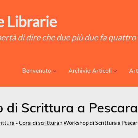
 Librarie
ibertà di dire che due più due fa quattro
Benvenuto
Archivio Articoli
Art
di Scrittura a Pescara
rittura
»
Corsi di scrittura
»
Workshop di Scrittura a Pescar