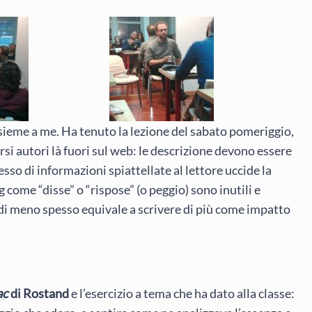
ssieme a me. Ha tenuto la lezione del sabato pomeriggio,
rsi autori là fuori sul web: le descrizione devono essere
sso di informazioni spiattellate al lettore uccide la
g come “disse” o “rispose” (o peggio) sono inutili e
e di meno spesso equivale a scrivere di più come impatto
ac
di Rostand
e l’esercizio a tema che ha dato alla classe: