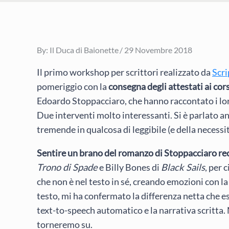
Posted
By:
Il Duca di Baionette
29 Novembre 2018
on
Il primo workshop per scrittori realizzato da
Scri
pomeriggio con la
consegna degli attestati ai cors
Edoardo Stoppacciaro, che hanno raccontato i loro
Due interventi molto interessanti. Si è parlato a
tremende in qualcosa di leggibile (e della necessità
Sentire un brano del romanzo di Stoppacciaro reci
Trono di Spade
e Billy Bones di
Black Sails
, per 
che non è nel testo in sé, creando emozioni con la
testo, mi ha confermato la differenza netta che es
text-to-speech automatico e la narrativa scritta.
torneremo su.