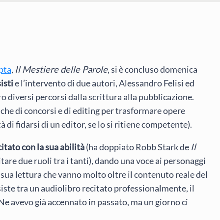
pta
,
Il Mestiere delle Parole
, si è concluso domenica
isti
e l’intervento di due autori, Alessandro Felisi ed
 diversi percorsi dalla scrittura alla pubblicazione.
nche di concorsi e di editing per trasformare opere
 di fidarsi di un editor, se lo si ritiene competente).
tato con la sua abilità
(ha doppiato Robb Stark de
Il
citare due ruoli tra i tanti), dando una voce ai personaggi
 sua lettura che vanno molto oltre il contenuto reale del
iste tra un audiolibro recitato professionalmente, il
 Ne avevo già accennato in passato, ma un giorno ci