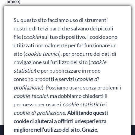
amico)
Adrian: Celentano e gli ormoni impazziti da rinfanciullito
Su questo sito facciamo uso di strumenti
Ralph spacca Internet: analisi del film
nostri e di terzi parti che salvano dei piccoli
Bumblebee: un buon film dei Transformers
file (
cookie
) sul tuo dispositivo. I cookie sono
utilizzati normalmente per far funzionare un
sito (
cookie tecnici
), per produrre dei dati di
Meta
navigazione sull’utilizzo del sito (
cookie
statistici
) e per pubblicizzare in modo
Accedi
consono prodotti e servizi (
cookie di
Feed dei contenuti
profilazione
). Possiamo usare senza problemi i
cookie tecnici
, ma dobbiamo chiederti il
Feed dei commenti
permesso per usare i
cookie statistici
e i
WordPress.org
cookie di profilazione
.
Abilitando questi
cookie ci aiuterai a offrirti un’esperienza
migliore nell’utilizzo del sito. Grazie.