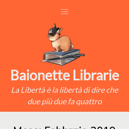
Skip
to
content
Baionette Librarie
La Libertà è la libertà di dire che
due più due fa quattro