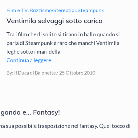
Film e TV
,
Razzismo/Stereotipi
,
Steampunk
Ventimila selvaggi sotto carica
Tra i film che di solito si tirano in ballo quando si
parla di Steampunk è raro che manchi Ventimila
leghe sotto i mari della
Continua a leggere
Posted
By:
Il Duca di Baionette
25 Ottobre 2010
on
paganda e… Fantasy!
na sua possibile trasposizione nel fantasy. Quel tocco di