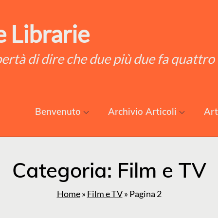
 Librarie
ibertà di dire che due più due fa quattro
Benvenuto
Archivio Articoli
Art
Categoria:
Film e TV
Home
»
Film e TV
»
Pagina 2