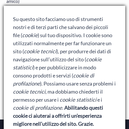
amico)
Adrian: Celentano e gli ormoni impazziti da rinfanciullito
Su questo sito facciamo uso di strumenti
Ralph spacca Internet: analisi del film
nostri e di terzi parti che salvano dei piccoli
Bumblebee: un buon film dei Transformers
file (
cookie
) sul tuo dispositivo. I cookie sono
utilizzati normalmente per far funzionare un
sito (
cookie tecnici
), per produrre dei dati di
Meta
navigazione sull’utilizzo del sito (
cookie
statistici
) e per pubblicizzare in modo
Accedi
consono prodotti e servizi (
cookie di
Feed dei contenuti
profilazione
). Possiamo usare senza problemi i
cookie tecnici
, ma dobbiamo chiederti il
Feed dei commenti
permesso per usare i
cookie statistici
e i
WordPress.org
cookie di profilazione
.
Abilitando questi
cookie ci aiuterai a offrirti un’esperienza
migliore nell’utilizzo del sito. Grazie.