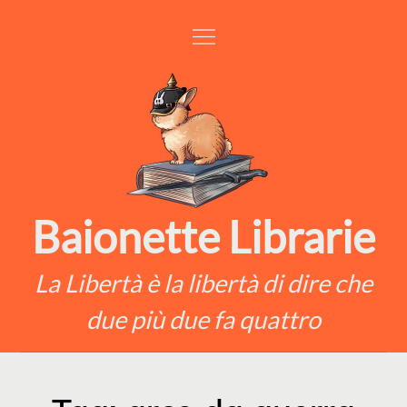
Skip
to
content
Baionette Librarie
La Libertà è la libertà di dire che
due più due fa quattro