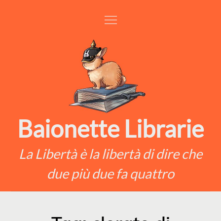
Skip
to
content
Baionette Librarie
La Libertà è la libertà di dire che
due più due fa quattro