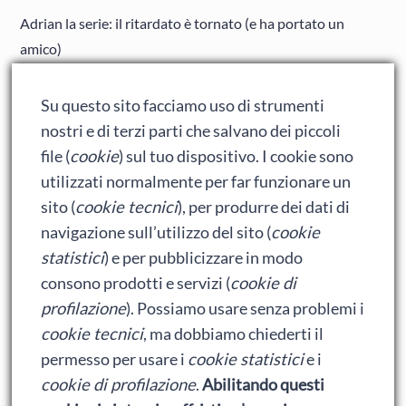
Adrian la serie: il ritardato è tornato (e ha portato un
amico)
Adrian: Celentano e gli ormoni impazziti da rinfanciullito
Su questo sito facciamo uso di strumenti
Ralph spacca Internet: analisi del film
nostri e di terzi parti che salvano dei piccoli
Bumblebee: un buon film dei Transformers
file (
cookie
) sul tuo dispositivo. I cookie sono
utilizzati normalmente per far funzionare un
sito (
cookie tecnici
), per produrre dei dati di
Meta
navigazione sull’utilizzo del sito (
cookie
statistici
) e per pubblicizzare in modo
Accedi
consono prodotti e servizi (
cookie di
Feed dei contenuti
profilazione
). Possiamo usare senza problemi i
cookie tecnici
, ma dobbiamo chiederti il
Feed dei commenti
permesso per usare i
cookie statistici
e i
WordPress.org
cookie di profilazione
.
Abilitando questi