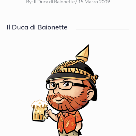
Posted
By:
Il Duca di Baionette
15 Marzo 2009
on
Il Duca di Baionette