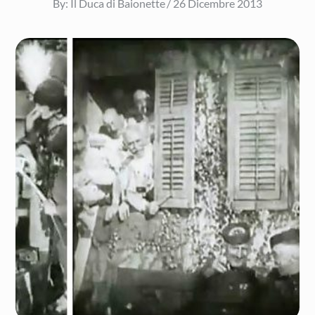
Posted
By:
Il Duca di Baionette
26 Dicembre 2013
on