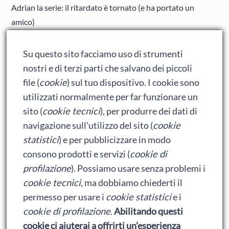
Adrian la serie: il ritardato è tornato (e ha portato un
amico)
Adrian: Celentano e gli ormoni impazziti da rinfanciullito
Su questo sito facciamo uso di strumenti
Ralph spacca Internet: analisi del film
nostri e di terzi parti che salvano dei piccoli
Bumblebee: un buon film dei Transformers
file (
cookie
) sul tuo dispositivo. I cookie sono
utilizzati normalmente per far funzionare un
sito (
cookie tecnici
), per produrre dei dati di
Meta
navigazione sull’utilizzo del sito (
cookie
statistici
) e per pubblicizzare in modo
Accedi
consono prodotti e servizi (
cookie di
Feed dei contenuti
profilazione
). Possiamo usare senza problemi i
cookie tecnici
, ma dobbiamo chiederti il
Feed dei commenti
permesso per usare i
cookie statistici
e i
WordPress.org
cookie di profilazione
.
Abilitando questi
cookie ci aiuterai a offrirti un’esperienza