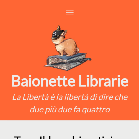
Skip
to
content
Baionette Librarie
La Libertà è la libertà di dire che
due più due fa quattro