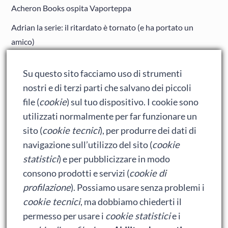
Acheron Books ospita Vaporteppa
Adrian la serie: il ritardato è tornato (e ha portato un
amico)
Adrian: Celentano e gli ormoni impazziti da rinfanciullito
Su questo sito facciamo uso di strumenti
Ralph spacca Internet: analisi del film
nostri e di terzi parti che salvano dei piccoli
Bumblebee: un buon film dei Transformers
file (
cookie
) sul tuo dispositivo. I cookie sono
utilizzati normalmente per far funzionare un
sito (
cookie tecnici
), per produrre dei dati di
Meta
navigazione sull’utilizzo del sito (
cookie
statistici
) e per pubblicizzare in modo
Accedi
consono prodotti e servizi (
cookie di
Feed dei contenuti
profilazione
). Possiamo usare senza problemi i
cookie tecnici
, ma dobbiamo chiederti il
Feed dei commenti
permesso per usare i
cookie statistici
e i
WordPress.org