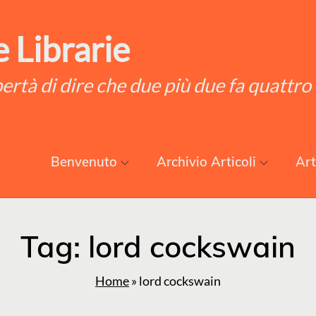
 Librarie
ibertà di dire che due più due fa quattro
Benvenuto
Archivio Articoli
Art
Tag:
lord cockswain
Home
»
lord cockswain