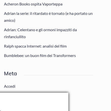
Acheron Books ospita Vaporteppa
Adrian la serie: il ritardato è tornato (e ha portato un
amico)
Adrian: Celentano e gli ormoni impazziti da
rinfanciullito
Ralph spacca Internet: analisi del film
Bumblebee: un buon film dei Transformers
Meta
Accedi
Feed dei contenuti
Feed dei commenti