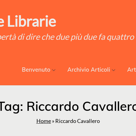
 Librarie
ibertà di dire che due più due fa quattro
Benvenuto
Archivio Articoli
Art
Tag:
Riccardo Cavaller
Home
»
Riccardo Cavallero