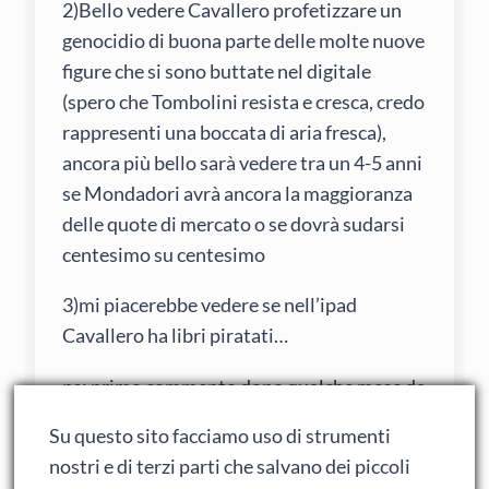
2)Bello vedere Cavallero profetizzare un
genocidio di buona parte delle molte nuove
figure che si sono buttate nel digitale
(spero che Tombolini resista e cresca, credo
rappresenti una boccata di aria fresca),
ancora più bello sarà vedere tra un 4-5 anni
se Mondadori avrà ancora la maggioranza
delle quote di mercato o se dovrà sudarsi
centesimo su centesimo
3)mi piacerebbe vedere se nell’ipad
Cavallero ha libri piratati…
ps: primo commento dopo qualche mese da
lurker (sono appena finiti gli esami) e spero
Su questo sito facciamo uso di strumenti
di farne altri.
nostri e di terzi parti che salvano dei piccoli