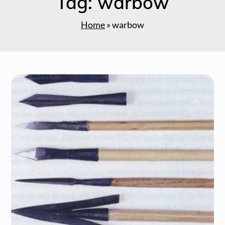
Tag:
warbow
Home
»
warbow