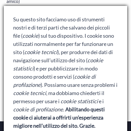
amico)
Adrian: Celentano e gli ormoni impazziti da rinfanciullito
Su questo sito facciamo uso di strumenti
Ralph spacca Internet: analisi del film
nostri e di terzi parti che salvano dei piccoli
Bumblebee: un buon film dei Transformers
file (
cookie
) sul tuo dispositivo. I cookie sono
utilizzati normalmente per far funzionare un
sito (
cookie tecnici
), per produrre dei dati di
Meta
navigazione sull’utilizzo del sito (
cookie
statistici
) e per pubblicizzare in modo
Accedi
consono prodotti e servizi (
cookie di
Feed dei contenuti
profilazione
). Possiamo usare senza problemi i
cookie tecnici
, ma dobbiamo chiederti il
Feed dei commenti
permesso per usare i
cookie statistici
e i
WordPress.org
cookie di profilazione
.
Abilitando questi
cookie ci aiuterai a offrirti un’esperienza
migliore nell’utilizzo del sito. Grazie.