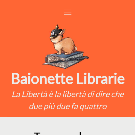
Skip
to
content
Baionette Librarie
La Libertà è la libertà di dire che
due più due fa quattro