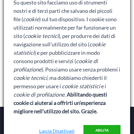
Su questo sito facciamo uso di strumenti
Ralph spacca Internet: analisi del film
nostri e di terzi parti che salvano dei piccoli
Bumblebee: un buon film dei Transformers
file (
cookie
) sul tuo dispositivo. I cookie sono
utilizzati normalmente per far funzionare un
sito (
cookie tecnici
), per produrre dei dati di
Meta
navigazione sull’utilizzo del sito (
cookie
statistici
) e per pubblicizzare in modo
Accedi
consono prodotti e servizi (
cookie di
Feed dei contenuti
profilazione
). Possiamo usare senza problemi i
cookie tecnici
, ma dobbiamo chiederti il
Feed dei commenti
permesso per usare i
cookie statistici
e i
WordPress.org
cookie di profilazione
.
Abilitando questi
cookie ci aiuterai a offrirti un’esperienza
migliore nell’utilizzo del sito. Grazie.
Copyright © 2026
Baionette Librarie
. Il tema del Duca
di Baionette by
Wolly
|
Privacy Policy
Lascia Disattivati
ABILITA