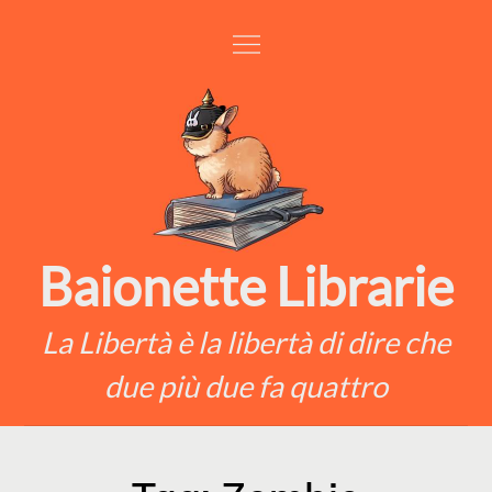
Skip
to
content
Baionette Librarie
La Libertà è la libertà di dire che
due più due fa quattro