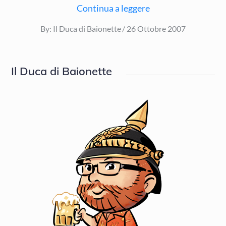
Continua a leggere
Posted
By:
Il Duca di Baionette
26 Ottobre 2007
on
Il Duca di Baionette