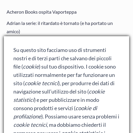
Acheron Books ospita Vaporteppa
Adrian la serie: il ritardato è tornato (e ha portato un
amico)
Adrian: Celentano e gli ormoni impazziti da rinfanciullito
Su questo sito facciamo uso di strumenti
Ralph spacca Internet: analisi del film
nostri e di terzi parti che salvano dei piccoli
Bumblebee: un buon film dei Transformers
file (
cookie
) sul tuo dispositivo. I cookie sono
utilizzati normalmente per far funzionare un
sito (
cookie tecnici
), per produrre dei dati di
Meta
navigazione sull’utilizzo del sito (
cookie
statistici
) e per pubblicizzare in modo
Accedi
consono prodotti e servizi (
cookie di
Feed dei contenuti
profilazione
). Possiamo usare senza problemi i
cookie tecnici
, ma dobbiamo chiederti il
Feed dei commenti