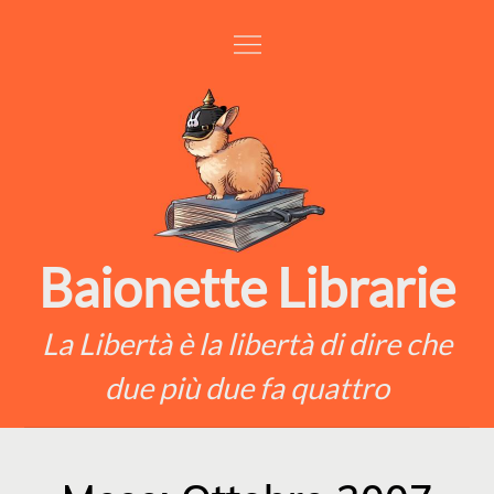
Skip
to
content
Baionette Librarie
La Libertà è la libertà di dire che
due più due fa quattro