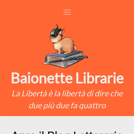
Skip
to
content
Baionette Librarie
La Libertà è la libertà di dire che
due più due fa quattro