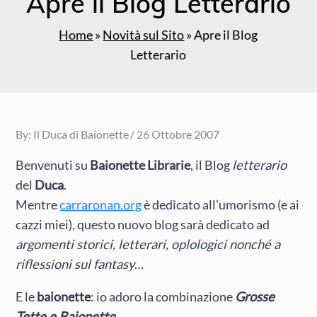
Apre il Blog Letterario
Home
»
Novità sul Sito
»
Apre il Blog
Letterario
Posted
By:
Il Duca di Baionette
26 Ottobre 2007
on
Benvenuti su
Baionette Librarie
, il Blog
letterario
del
Duca
.
Mentre
carraronan.org
è dedicato all’umorismo (e ai
cazzi miei), questo nuovo blog sarà dedicato ad
argomenti storici, letterari, oplologici nonché a
riflessioni sul fantasy
…
E le
baionette
: io adoro la combinazione
Grosse
Tette e Baionette
.