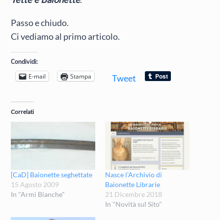
Passo e chiudo.
Ci vediamo al primo articolo.
Condividi:
E-mail
Stampa
Tweet
Correlati
[CaD] Baionette seghettate
Nasce l’Archivio di
15 Agosto 2009
Baionette Librarie
In "Armi Bianche"
21 Dicembre 2018
In "Novità sul Sito"