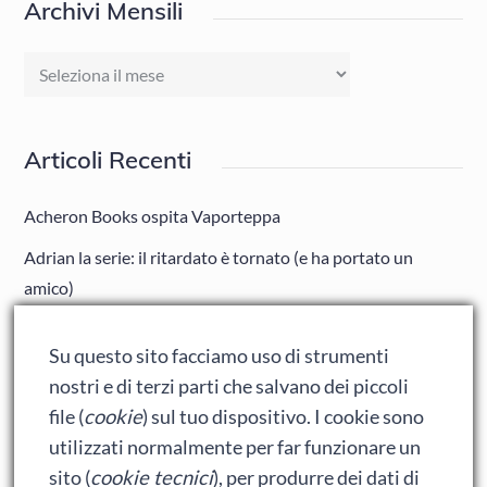
Archivi Mensili
Archivi
Mensili
Articoli Recenti
Acheron Books ospita Vaporteppa
Adrian la serie: il ritardato è tornato (e ha portato un
amico)
Adrian: Celentano e gli ormoni impazziti da rinfanciullito
Su questo sito facciamo uso di strumenti
Ralph spacca Internet: analisi del film
nostri e di terzi parti che salvano dei piccoli
Bumblebee: un buon film dei Transformers
file (
cookie
) sul tuo dispositivo. I cookie sono
utilizzati normalmente per far funzionare un
sito (
cookie tecnici
), per produrre dei dati di