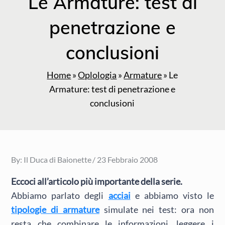
Le Armature: test di
penetrazione e
conclusioni
Home
»
Oplologia
»
Armature
»
Le
Armature: test di penetrazione e
conclusioni
Posted
By:
Il Duca di Baionette
23 Febbraio 2008
on
Eccoci all’articolo più importante della serie.
Abbiamo parlato degli
acciai
e abbiamo visto le
tipologie di armature
simulate nei test: ora non
resta che combinare le informazioni, leggere i