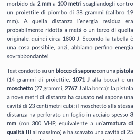
morbido da
2 mm
a
100 metri
scagliandogli contro
un proiettile di piombo di 38 grammi (calibro 19
mm). A quella distanza l’energia residua era
probabilmente ridotta a metà o un terzo di quella
originale, quindi circa 1800 J. Secondo la tabella è
una cosa possibile, anzi, abbiamo perfino energia
sovrabbondante!
Test condotto su un
blocco di sapone
con una
pistola
(14 grammi di proiettile,
1071 J
alla bocca) e un
moschetto
(27 grammi,
2767 J
alla bocca): la pistola
a nove metri di distanza ha causato nel sapone una
cavità di 23 centimetri cubi; il moschetto alla stessa
distanza ha perforato un foglio in acciaio spesso
3
mm
(con 300 VHP, equivalente a un’
armatura di
qualità III
al massimo) e ha scavato una cavità di 25