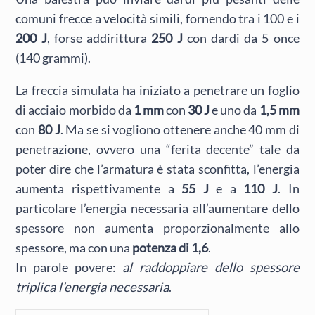
comuni frecce a velocità simili, fornendo tra i 100 e i
200 J
, forse addirittura
250 J
con dardi da 5 once
(140 grammi).
La freccia simulata ha iniziato a penetrare un foglio
di acciaio morbido da
1 mm
con
30 J
e uno da
1,5 mm
con
80 J
. Ma se si vogliono ottenere anche 40 mm di
penetrazione, ovvero una “ferita decente” tale da
poter dire che l’armatura è stata sconfitta, l’energia
aumenta rispettivamente a
55 J
e a
110 J
. In
particolare l’energia necessaria all’aumentare dello
spessore non aumenta proporzionalmente allo
spessore, ma con una
potenza di 1,6
.
In parole povere:
al raddoppiare dello spessore
triplica l’energia necessaria
.