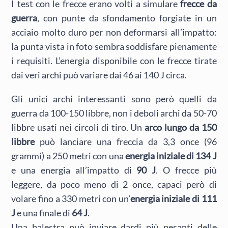
I test con le frecce erano volti a simulare
frecce da
guerra
, con punte da sfondamento forgiate in un
acciaio molto duro per non deformarsi all’impatto:
la punta vista in foto sembra soddisfare pienamente
i requisiti. L’energia disponibile con le frecce tirate
dai veri archi può variare dai 46 ai 140 J circa.
Gli unici archi interessanti sono però quelli da
guerra da 100-150 libbre, non i deboli archi da 50-70
libbre usati nei circoli di tiro. Un
arco lungo da 150
libbre
può lanciare una freccia da 3,3 once (96
grammi) a 250 metri con una
energia iniziale di 134 J
e una energia all’impatto di
90 J
. O frecce più
leggere, da poco meno di 2 once, capaci però di
volare fino a 330 metri con un’
energia iniziale di 111
J
e una finale di
64 J
.
Una balestra può inviare dardi più pesanti delle