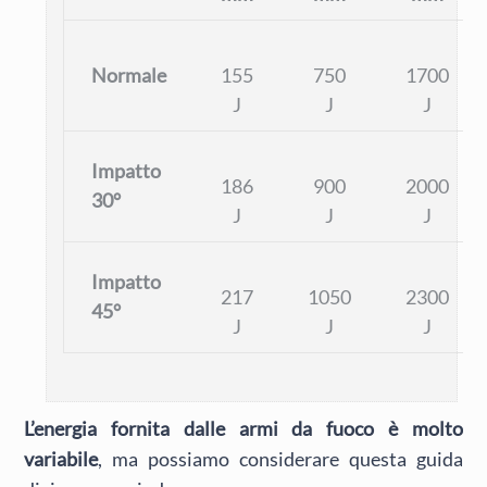
Normale
155
750
1700
J
J
J
Impatto
186
900
2000
30°
J
J
J
Impatto
217
1050
2300
45°
J
J
J
L’energia fornita dalle armi da fuoco è molto
variabile
, ma possiamo considerare questa guida