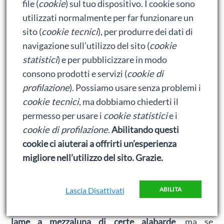
file (
cookie
) sul tuo dispositivo. I cookie sono
Con un impatto di
180 J
la lama di 4 cm ha sconfitto
utilizzati normalmente per far funzionare un
la
maglia di ferro
del XV secolo: due anelli spezzati,
sito (
cookie tecnici
), per produrre dei dati di
due aperti, cinque piegati e l’imbottitura
navigazione sull’utilizzo del sito (
cookie
completamente penetrata. In particolare gli strati di
statistici
) e per pubblicizzare in modo
lino sono stati penetrati in questa sequenza: 100 J
consono prodotti e servizi (
cookie di
(quinto strato), 120 J (nono), 140 J (sedicesimo), 160
profilazione
). Possiamo usare senza problemi i
J (ventitreesismo), 180 J (superato il ventiseisimo).
cookie tecnici
, ma dobbiamo chiederti il
La
maglia di ferro di per sé ha offerto una resistenza
permesso per usare i
cookie statistici
e i
di 80 J
e l’imbottitura altri 100 J circa. Aggiungendo
cookie di profilazione
.
Abilitando questi
un po’ di energia per fare male al bersaglio
cookie ci aiuterai a offrirti un’esperienza
sottostante, possiamo dedurre che servano
più di
migliore nell’utilizzo del sito. Grazie.
200 J per ferire un uomo coperto da un usbergo di
maglia di ferro
.
Lascia Disattivati
ABILITA
Questo con una lama di 4 cm, che può simulare
le
lame a mezzaluna di certe alabarde
, ma se