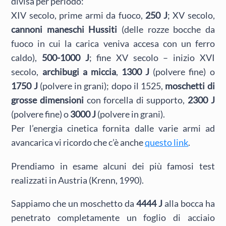
divisa per periodo:
XIV secolo, prime armi da fuoco,
250 J
; XV secolo,
cannoni maneschi Hussiti
(delle rozze bocche da
fuoco in cui la carica veniva accesa con un ferro
caldo),
500-1000 J
; fine XV secolo – inizio XVI
secolo,
archibugi a miccia
,
1300 J
(polvere fine) o
1750 J
(polvere in grani); dopo il 1525,
moschetti di
grosse dimensioni
con forcella di supporto,
2300 J
(polvere fine) o
3000 J
(polvere in grani).
Per l’energia cinetica fornita dalle varie armi ad
avancarica vi ricordo che c’è anche
questo link
.
Prendiamo in esame alcuni dei più famosi test
realizzati in Austria (Krenn, 1990).
Sappiamo che un moschetto da
4444 J
alla bocca ha
penetrato completamente un foglio di acciaio