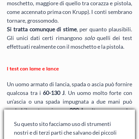
moschetto, maggiore di quello tra corazza e pistola,
come accennato prima con Krupp). I conti sembrano
tornare, grossomodo.
Si tratta comunque di stime
, per quanto plausibili.
Gli unici dati certi rimangono
solo
quelli dei test
effettuati realmente con il moschetto e la pistola.
I test con lame e lance
Un uomo armato di lancia, spada o ascia può fornire
qualcosa tra i
60-130 J
. Un uomo molto forte con
un’ascia o una spada impugnata a due mani può
probabilmente arrivare a
200 J
o oltre, come anche
un uomo armato di alabarda.
Su questo sito facciamo uso di strumenti
nostri e di terzi parti che salvano dei piccoli
Lama di 4 cm.