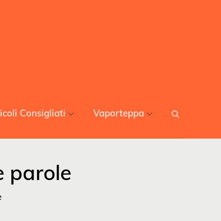
icoli Consigliati
Vaporteppa
e parole
e