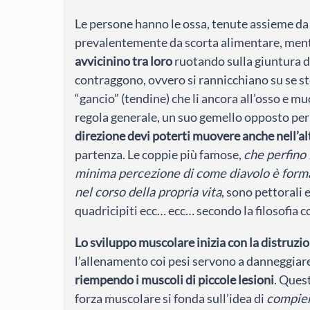
Le persone hanno le ossa, tenute assieme da g
prevalentemente da scorta alimentare, men
avvicinino tra loro
ruotando sulla giuntura d
contraggono, ovvero si rannicchiano su se ste
“gancio” (tendine) che li ancora all’osso e 
regola generale, un suo gemello opposto per
direzione devi poterti muovere anche nell’al
partenza. Le coppie più famose,
che perfino 
minima percezione di come diavolo è format
nel corso della propria vita
, sono pettorali e
quadricipiti ecc… ecc… secondo la filosofia c
Lo sviluppo muscolare inizia con la distruz
l’allenamento coi pesi servono a danneggiare
riempendo i muscoli di piccole lesioni
. Ques
forza muscolare si fonda sull’idea di
compier