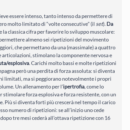
deve essere intenso, tanto intenso da permettere di
o molto limitato di “volte consecutive” (il
set
).
Da
la classica cifra per favorire lo sviluppo muscolare:
a permettere almeno sei ripetizioni del movimento
maggiori, che permettano da una (massimale) a quattro
 articolazioni, stimolano la componente nervosa e
uta/esplosiva
. Carichi molto bassi e molte ripetizioni
ompagna però una perdita di forza assoluta: si diventa
chi limitati, ma si peggiorano notevolmente i propri
volume. Un allenamento per l’
ipertrofia
, come lo
er stimolare forza esplosiva e forza resistente, con un
iù si diventa forti più crescerà nel tempo il carico
sso numero di ripetizioni: se all’inizio uno cede
ri dopo tre mesi cederà all’ottava ripetizione con 16