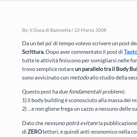
Posted
By:
Il Duca di Baionette
22 Marzo 2008
on
Da un bel po’ di tempo volevo scrivere un post de
Scrittura
. Dopo aver commentato il post di
Taot
tutte le attività finiscono per somigliarsi nelle 
trovo semplice notare
un parallelo tra il Body Bui
sono avvicinato con
metodo
allo studio della sec
Questo post ha due
fondamentali
problemi:
1) il body building è sconosciuto alla massa dei mi
2) …e non gliene frega un cazzo a nessuno delle su
Dato che
nessuno potrà evitare
la pubblicazione
di
ZERO
lettori, e quindi anti-economico nella con