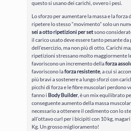
questo si usano dei carichi, ovvero i pesi.
Lo sforzo per aumentare la massa e la forza 
ripetere lo stesso “movimento” solo un numer
sei a otto ripetizioni per set
sono considerate 
il carico usato deve essere tanto pesante d
dell’esercizio, ma non più di otto. Carichi 
ripetizioni stressano molto maggiormente le
favoriscono un incremento della
forza assol
favoriscono la
forza resistente
, a cui si acc
più bravi a sostenere a lungo sforzi con cari
picchi di forza e le fibre muscolari perdono 
fanno i
Body Builder
, è un mix equilibrato p
conseguente aumento della massa muscolare. P
necessario a ottenere il cedimento con lo ste
all’ottavo curl per i bicipiti con 10 kg, maga
Kg. Un grosso miglioramento!