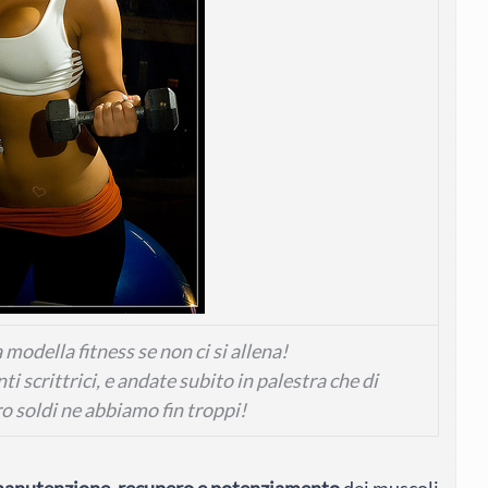
modella fitness se non ci si allena!
i scrittrici, e andate subito in palestra che di
o soldi ne abbiamo fin troppi!
manutenzione, recupero e potenziamento
dei muscoli