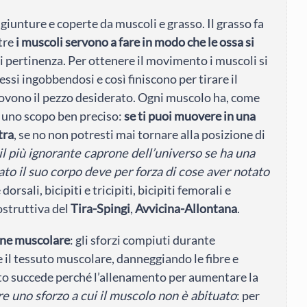
iunture e coperte da muscoli e grasso. Il grasso fa
tre
i muscoli servono a fare in modo che le ossa si
i pertinenza. Per ottenere il movimento i muscoli si
ssi ingobbendosi e così finiscono per tirare il
muovono il pezzo desiderato. Ogni muscolo ha, come
 uno scopo ben preciso:
se ti puoi muovere in una
tra
, se no non potresti mai tornare alla posizione di
il più ignorante caprone dell’universo se ha una
o il suo corpo deve per forza di cose aver notato
 dorsali, bicipiti e tricipiti, bicipiti femorali e
ostruttiva del
Tira-Spingi
,
Avvicina-Allontana
.
ione muscolare
: gli sforzi compiuti durante
 il tessuto muscolare, danneggiando le fibre e
to succede perché l’allenamento per aumentare la
e uno sforzo a cui il muscolo non è abituato
: per