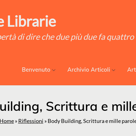
 Librarie
ibertà di dire che due più due fa quattro
Benvenuto
Archivio Articoli
Art
ilding, Scrittura e mill
Home
»
Riflessioni
»
Body Building, Scrittura e mille parol