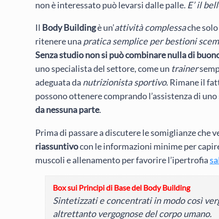
non è interessato può levarsi dalle palle.
E’ il be
Il
Body Building
è un’
attività complessa
che solo
ritenere una
pratica semplice per bestioni scem
Senza studio non si può combinare nulla di buon
uno specialista del settore, come un
trainer
sempr
adeguata da
nutrizionista sportivo
. Rimane il fa
possono ottenere comprando l’assistenza di uno 
da nessuna parte
.
Prima di passare a discutere le somiglianze che ved
riassuntivo
con le informazioni minime per capire 
muscoli e allenamento per favorire l’ipertrofia
sa
Box sui Principi di Base del Body Building
Sintetizzati e concentrati in modo così ver
altrettanto vergognose del corpo umano.