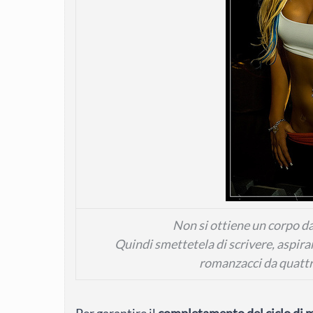
Non si ottiene un corpo da 
Quindi smettetela di scrivere, aspirant
romanzacci da quattr
Per garantire il
completamento del ciclo di 