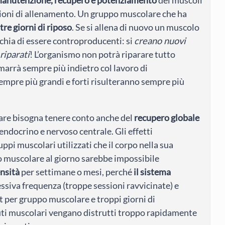
ssioni di allenamento. Un gruppo muscolare che ha
 tre giorni di riposo
. Se si allena di nuovo un muscolo
schia di essere controproducenti: si
creano nuovi
riparati
! L’organismo non potrà riparare tutto
arrà sempre più indietro col lavoro di
empre più grandi e forti risulteranno sempre più
are bisogna tenere conto anche del
recupero globale
 endocrino e nervoso centrale. Gli effetti
ppi muscolari utilizzati che il corpo nella sua
po muscolare al giorno sarebbe impossibile
nsità
per settimane o mesi, perché
il sistema
cessiva frequenza (troppe sessioni ravvicinate) e
t per gruppo muscolare e troppi giorni di
suti muscolari vengano distrutti troppo rapidamente