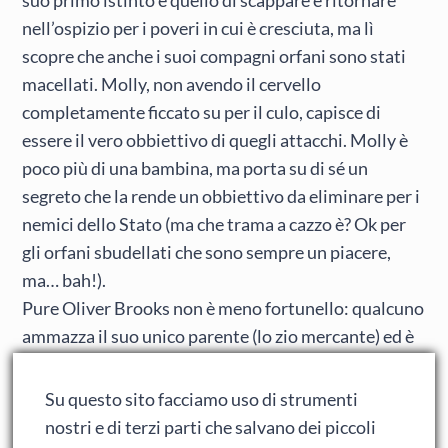
nell’ospizio per i poveri in cui è cresciuta, ma lì
scopre che anche i suoi compagni orfani sono stati
macellati. Molly, non avendo il cervello
completamente ficcato su per il culo, capisce di
essere il vero obbiettivo di quegli attacchi. Molly è
poco più di una bambina, ma porta su di sé un
segreto che la rende un obbiettivo da eliminare per i
nemici dello Stato (ma che trama a cazzo è? Ok per
gli orfani sbudellati che sono sempre un piacere,
ma… bah!).
Pure Oliver Brooks non è meno fortunello: qualcuno
ammazza il suo unico parente (lo zio mercante) ed è
costretto a fuggire, scortato da un misterioso
agente della Corte dell’Aria (gente che mangia fagioli
Su questo sito facciamo uso di strumenti
canterini…). In fuga per mezza nazione, Oliver si
nostri e di terzi parti che salvano dei piccoli
troverà tra feccia di ogni tipo: ladri, spie, fuorilegge