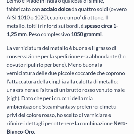
L’elmo è Made in India o qualcosa di simile,
fabbricato con
acciaio dolce
da quattro soldi (ovvero
AISI 1010 o 1020), cuoio e un po’ di ottone. Il
metallo, tolti i rinforzi sui bordi, è
spesso circa 1-
1,25 mm
. Peso complessivo
1050 grammi
.
La verniciatura del metallo è buona e il grasso di
conservazione per la spedizione era abbondante (ho
dovuto ripulirlo per bene). Meno buona la
verniciatura delle due piccole coccarde che coprono
l’attaccatura della cinghia alla calotta di metallo:
una era nera e l’altra di un brutto rosso venuto male
(sigh). Dato che per i crucchi della mia
ambientazione SteamFantasy preferirei elmetti
privi del colore rosso, ho scelto di verniciare e
rifinire i dettagli per ottenere la combinazione
Nero-
Bianco-Oro
.