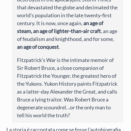
that devastated the globe and decimated the
world’s population in the late twenty-first
century. It is now, once again,
an age of
steam, an age of lighter-than-air craft
, an age
of feudalism and knighthood, and for some,
an age of conquest
.
Fitzpatrick’s War is the intimate memoir of
Sir Robert Bruce, a close companion of
Fitzpatrick the Younger, the greatest hero of
the Yukons. Yukon History paints Fitzpatrick
as a latter-day Alexander the Great, and calls
Bruce a lying traitor. Was Robert Bruce a
degenerate scoundrel…or the only man to
tell his world the truth?
La storia è raccontata come se fosse l’autobiografia