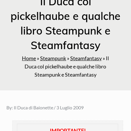
Il Duca col
pickelhaube e qualche
libro Steampunk e
Steamfantasy
Home
»
Steampunk
»
Steamfantasy
»
Il
Duca col pickelhaube e qualche libro
Steampunk e Steamfantasy
Posted
By:
Il Duca di Baionette
3 Luglio 2009
on
IMPORTANTE!