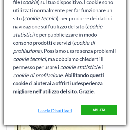
file (
cookie
) sul tuo dispositivo. I cookie sono
e… allevatori di conigli! (forse)
utilizzati normalmente per far funzionare un
sito (
cookie tecnici
), per produrre dei dati di
Molly e Oliver (sigh) dovranno affrontare un
navigazione sull’utilizzo del sito (
cookie
terribile minaccia per la civiltà, un antico potere che
statistici
) e per pubblicizzare in modo
si pensava (doppio sigh!) scomparso da millenni. I
consono prodotti e servizi (
cookie di
nemici sono una miriade di rottinculo cattivissimi
profilazione
). Possiamo usare senza problemi i
(triplo sigh!), ma fortunatamente i protagonisti
cookie tecnici
, ma dobbiamo chiederti il
hanno con loro tanti coraggiosi amici (quadruplo
permesso per usare i
cookie statistici
e i
sigh!) che li aiuteranno in questa avventura piena di
cookie di profilazione
.
Abilitando questi
intrighi e azione.
cookie ci aiuterai a offrirti un’esperienza
Retard con la R maiuscola?
migliore nell’utilizzo del sito. Grazie.
Lascia Disattivati
ABILITA