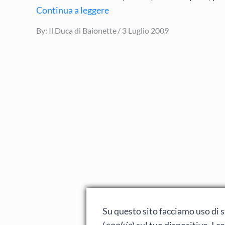
Continua a leggere
Posted
By:
Il Duca di Baionette
3 Luglio 2009
on
Su questo sito facciamo uso di st