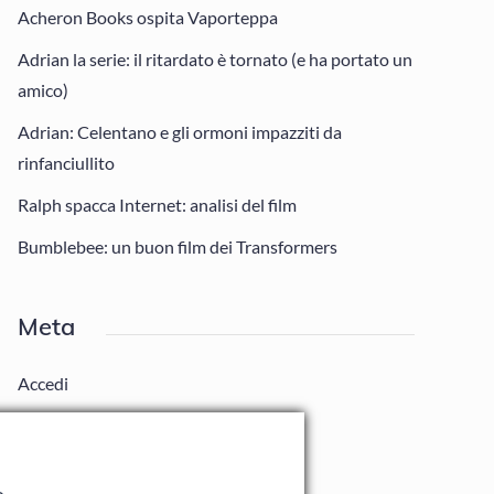
Acheron Books ospita Vaporteppa
Adrian la serie: il ritardato è tornato (e ha portato un
amico)
Adrian: Celentano e gli ormoni impazziti da
rinfanciullito
Ralph spacca Internet: analisi del film
Bumblebee: un buon film dei Transformers
Meta
Accedi
Feed dei contenuti
Feed dei commenti