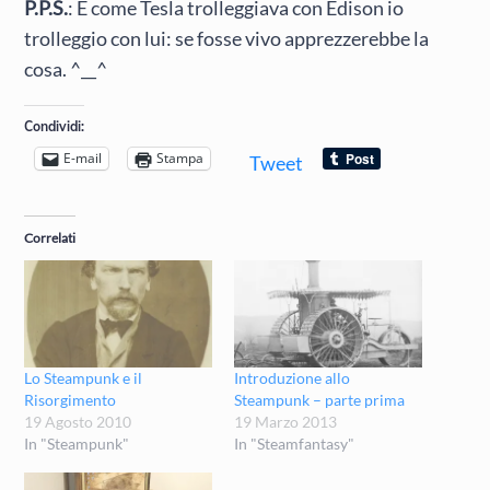
P.P.S.
: E come Tesla trolleggiava con Edison io
trolleggio con lui: se fosse vivo apprezzerebbe la
cosa. ^__^
Condividi:
E-mail
Stampa
Tweet
Correlati
Lo Steampunk e il
Introduzione allo
Risorgimento
Steampunk – parte prima
19 Agosto 2010
19 Marzo 2013
In "Steampunk"
In "Steamfantasy"