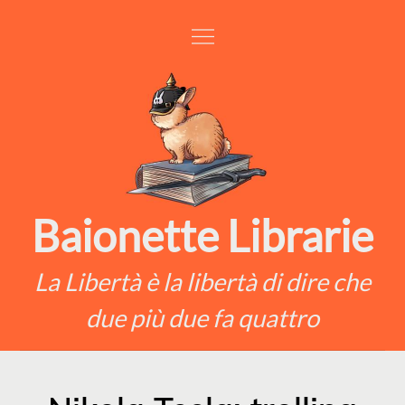
Skip
to
content
Baionette Librarie
La Libertà è la libertà di dire che
due più due fa quattro