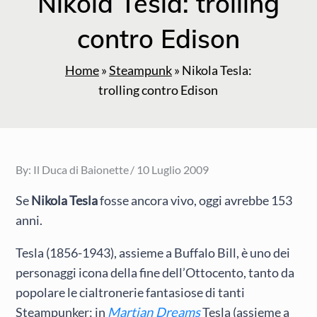
Nikola Tesla: trolling
contro Edison
Home
»
Steampunk
»
Nikola Tesla:
trolling contro Edison
Posted
By:
Il Duca di Baionette
10 Luglio 2009
on
Se
Nikola Tesla
fosse ancora vivo, oggi avrebbe 153
anni.
Tesla (1856-1943), assieme a Buffalo Bill, è uno dei
personaggi icona della fine dell’Ottocento, tanto da
popolare le cialtronerie fantasiose di tanti
Steampunker: in
Martian Dreams
Tesla (assieme a