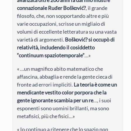
avanzata oltre 200 anni fa dal mio illustre
connazionale
Ruđer Bošković
?
, il grande
filosofo, che, non sopportando altre e più
varie occupazioni, scrisse un migliaio di
volumi di eccellente letteratura su una vasta
varietà di argomenti.
Bošković
? si occupò di
relatività, includendo il cosiddetto
“continuum spaziotemporale”
…»
« …un magnifico abito matematico che
affascina, abbaglia e rende la gente cieca di
fronte ad errori impliciti.
La teoria è come un
mendicante vestito color porpora che la
gente ignorante scambia per un re
…, i suoi
esponenti sono uomini brillanti, ma sono
metafisici, più che fisici…»
« Io continuo a ritenere che lo spazio non