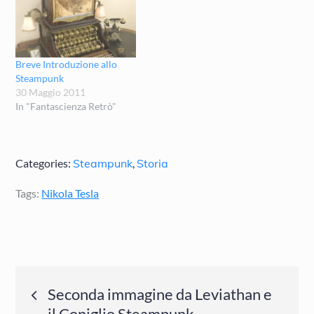
Breve Introduzione allo
Steampunk
30 Maggio 2011
In "Fantascienza Retrò"
Categories:
Steampunk
,
Storia
Tags:
Nikola Tesla
Navigazione
Seconda immagine da Leviathan e
il Coniglio Steampunk