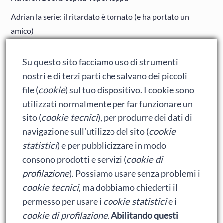
Adrian la serie: il ritardato è tornato (e ha portato un
amico)
Adrian: Celentano e gli ormoni impazziti da rinfanciullito
Su questo sito facciamo uso di strumenti
Ralph spacca Internet: analisi del film
nostri e di terzi parti che salvano dei piccoli
Bumblebee: un buon film dei Transformers
file (
cookie
) sul tuo dispositivo. I cookie sono
utilizzati normalmente per far funzionare un
sito (
cookie tecnici
), per produrre dei dati di
Meta
navigazione sull’utilizzo del sito (
cookie
statistici
) e per pubblicizzare in modo
Accedi
consono prodotti e servizi (
cookie di
Feed dei contenuti
profilazione
). Possiamo usare senza problemi i
cookie tecnici
, ma dobbiamo chiederti il
Feed dei commenti
permesso per usare i
cookie statistici
e i
WordPress.org
cookie di profilazione
.
Abilitando questi