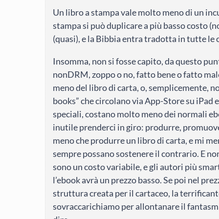
Un libro a stampa vale molto meno di un incu
stampa si può duplicare a più basso costo (
(quasi), e la Bibbia entra tradotta in tutte l
Insomma, non si fosse capito, da questo pun
nonDRM, zoppo o no, fatto bene o fatto ma
meno del libro di carta, o, semplicemente, n
books” che circolano via App-Store su iPad ec
speciali, costano molto meno dei normali ebo
inutile prenderci in giro: produrre, promuo
meno che produrre un libro di carta, e mi me
sempre possano sostenere il contrario. E non 
sono un costo variabile, e gli autori più sm
l’ebook avrà un prezzo basso. Se poi nel prezz
struttura creata per il cartaceo, la terrificant
sovraccarichiamo per allontanare il fantasma