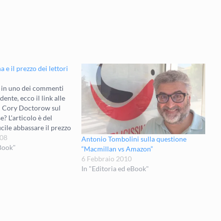
 e il prezzo dei lettori
in uno dei commenti
dente, ecco il link alle
i Cory Doctorow sul
e? L'articolo è del
cile abbassare il prezzo
ook: [Locus Magazine]
08
Antonio Tombolini sulla questione
ut Not Your Faith In
eBook"
“Macmillan vs Amazon”
 discorso è semplice e,…
6 Febbraio 2010
In "Editoria ed eBook"