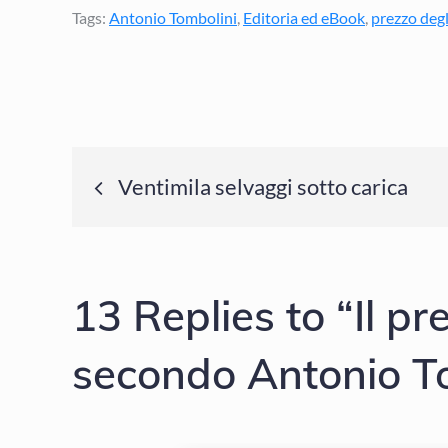
Tags:
Antonio Tombolini
,
Editoria ed eBook
,
prezzo deg
Navigazione
Ventimila selvaggi sotto carica
articoli
13 Replies to “Il p
secondo Antonio T