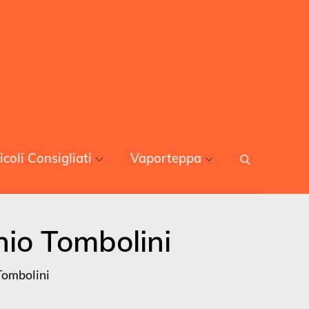
icoli Consigliati
Vaporteppa
nio Tombolini
Tombolini