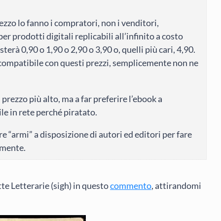
rezzo lo fanno i compratori, non i venditori,
r prodotti digitali replicabili all’infinito a costo
erà 0,90 o 1,90 o 2,90 o 3,90 o, quelli più cari, 4,90.
i compatibile con questi prezzi, semplicemente non ne
prezzo più alto, ma a far preferire l’ebook a
e in rete perché piratato.
e “armi” a disposizione di autori ed editori per fare
almente.
te Letterarie (sigh) in questo
commento
, attirandomi