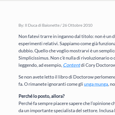
Posted
By:
Il Duca di Baionette
26 Ottobre 2010
on
Non fatevi trarre in inganno dal titolo: non è un d
esperimenti relativi. Sappiamo come già funziona il
dubbio. Quello che voglio mostrarvi è un sempli
Simplicissimus. Non c’è nulla di rivoluzionario o 
leggendo, ad esempio,
Content
di Cory Doctoro
Se non avete letto il libro di Doctorow perlomeno
fa. O rimanete ignoranti come gli
unga munga
, n
Perché lo posto, allora?
Perché fa sempre piacere sapere che l’opinione ch
da un importante specialista del settore. Inclusa l