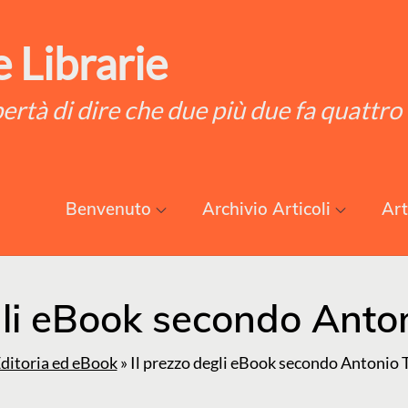
 Librarie
ibertà di dire che due più due fa quattro
Benvenuto
Archivio Articoli
Art
gli eBook secondo Anto
ditoria ed eBook
»
Il prezzo degli eBook secondo Antonio 