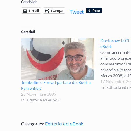
Condividi:
E-mail
Stampa
Tweet
Correlati
Doctorow: la Cina
eBook
Come accennato 
all'articolo prece
considerazioni d
perché sia (o foss
Marzo 2008) diffi
dei lettori di eB
17 Novembre 20
Tombolini e Ferrari parlano di eBook a
Cory Doctorow: P
In "Editoria ed 
Fahrenheit
Ebook Readers Il
25 Novembre 2009
In "Editoria ed eBook"
Categories:
Editoria ed eBook