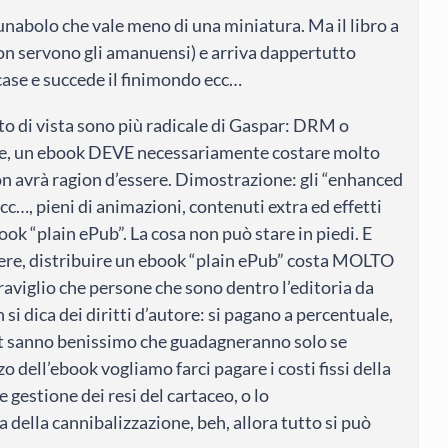
nabolo che vale meno di una miniatura. Ma il libro a
non servono gli amanuensi) e arriva dappertutto
e case e succede il finimondo ecc…
to di vista sono più radicale di Gaspar: DRM o
le, un ebook DEVE necessariamente costare molto
on avrà ragion d’essere. Dimostrazione: gli “enhanced
c…, pieni di animazioni, contenuti extra ed effetti
ok “plain ePub”. La cosa non può stare in piedi. E
vere, distribuire un ebook “plain ePub” costa MOLTO
raviglio che persone che sono dentro l’editoria da
si dica dei diritti d’autore: si pagano a percentuale,
art sanno benissimo che guadagneranno solo se
o dell’ebook vogliamo farci pagare i costi fissi della
e gestione dei resi del cartaceo, o lo
 della cannibalizzazione, beh, allora tutto si può