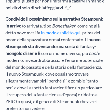
appunti, giusto per non limitarmi a cagarvi in mano e
poi dirvi solo di schiaffeggiarvi. ^_^
Condivido il pessimismo sulla narrativa Steampunk
in arrivo
(o arrivata, tipo
Boneshaker
) come ho già
detto nove mesi fa
in modo esplicito qui
, prima del
boom della spazzatura ormai confermato.
Il nuovo
Steampunk sta diventando una sorta di fantasy-
mongolo di serie B
con un nome diverso, più
cool
e
moderno, invece di abbracciare l’enorme potenziale
del mondo passato e della storia della fantascienza.
Il nuovo Steampunk, dove possiamo trovare
allegramente vampiri “perché sì” e zombie “tanto
per” e dove l’aspetto fantascientifico (in particolare
il recupero della fantascienza d’epoca) è ridotto a
ZERO o quasi, è il genere di Steampunk che avrei
preferito non vedere.