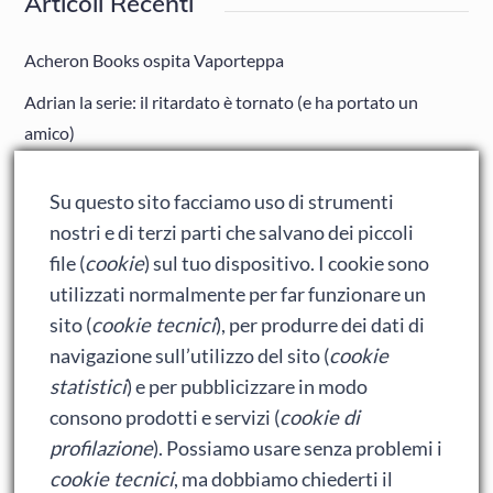
Articoli Recenti
Acheron Books ospita Vaporteppa
Adrian la serie: il ritardato è tornato (e ha portato un
amico)
Adrian: Celentano e gli ormoni impazziti da rinfanciullito
Su questo sito facciamo uso di strumenti
Ralph spacca Internet: analisi del film
nostri e di terzi parti che salvano dei piccoli
Bumblebee: un buon film dei Transformers
file (
cookie
) sul tuo dispositivo. I cookie sono
utilizzati normalmente per far funzionare un
sito (
cookie tecnici
), per produrre dei dati di
Meta
navigazione sull’utilizzo del sito (
cookie
statistici
) e per pubblicizzare in modo
Accedi
consono prodotti e servizi (
cookie di
Feed dei contenuti
profilazione
). Possiamo usare senza problemi i
cookie tecnici
, ma dobbiamo chiederti il
Feed dei commenti