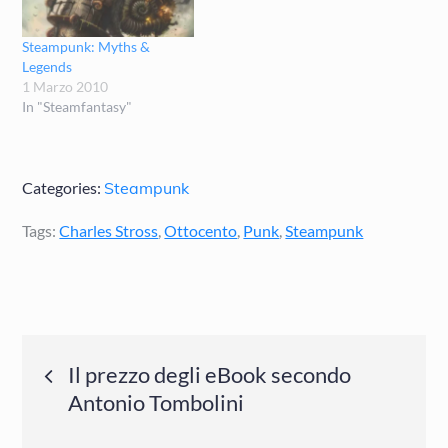
Steampunk: Myths &
Legends
1 Marzo 2010
In "Steamfantasy"
Categories:
Steampunk
Tags:
Charles Stross
,
Ottocento
,
Punk
,
Steampunk
Navigazione
Il prezzo degli eBook secondo
Antonio Tombolini
articoli