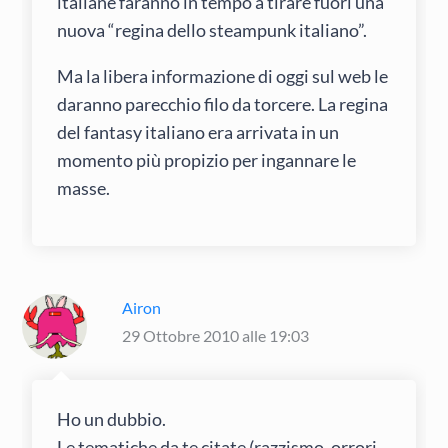
italiane faranno in tempo a tirare fuori una
nuova “regina dello steampunk italiano”.
Ma la libera informazione di oggi sul web le
daranno parecchio filo da torcere. La regina
del fantasy italiano era arrivata in un
momento più propizio per ingannare le
masse.
Airon
29 Ottobre 2010 alle 19:03
Ho un dubbio.
Le tematiche da te citate (razzismo, orrori