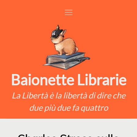
Skip
to
content
Baionette Librarie
La Libertà è la libertà di dire che
due più due fa quattro