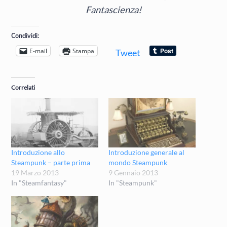
Fantascienza!
Condividi:
E-mail
Stampa
Tweet
Correlati
Introduzione allo
Introduzione generale al
Steampunk – parte prima
mondo Steampunk
19 Marzo 2013
9 Gennaio 2013
In "Steamfantasy"
In "Steampunk"