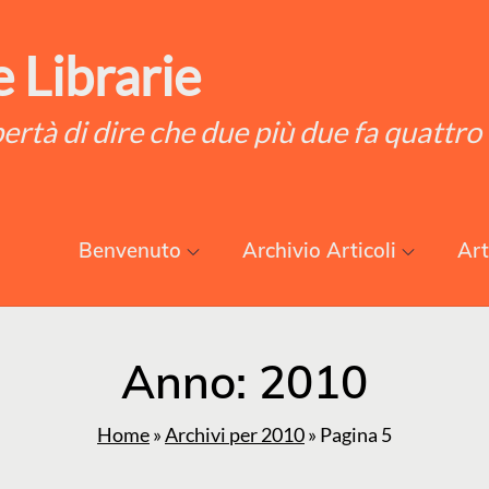
 Librarie
ibertà di dire che due più due fa quattro
Benvenuto
Archivio Articoli
Art
Anno:
2010
Home
»
Archivi per 2010
»
Pagina 5