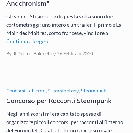
Anachronism”
Gli spunti Steampunk di questa volta sono due
cortometraggi: uno intero e un trailer. Il primo è La
Main des Maîtres, corto francese, vincitore a
Continua a leggere
Posted
By:
Il Duca di Baionette
26 Febbraio 2010
on
Concorsi Letterari
,
Steamfantasy
,
Steampunk
Concorso per Racconti Steampunk
Negli anni scorsi mi era capitato spesso di
organizzare piccoli concorsi per racconti all’interno
del Forum del Ducato. L’ultimo concorso risale