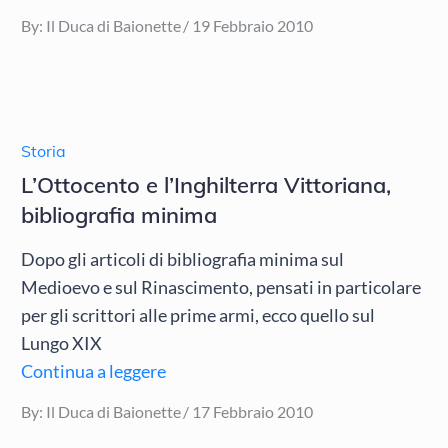
Posted
By:
Il Duca di Baionette
19 Febbraio 2010
on
Storia
L’Ottocento e l’Inghilterra Vittoriana,
bibliografia minima
Dopo gli articoli di bibliografia minima sul
Medioevo e sul Rinascimento, pensati in particolare
per gli scrittori alle prime armi, ecco quello sul
Lungo XIX
Continua a leggere
Posted
By:
Il Duca di Baionette
17 Febbraio 2010
on