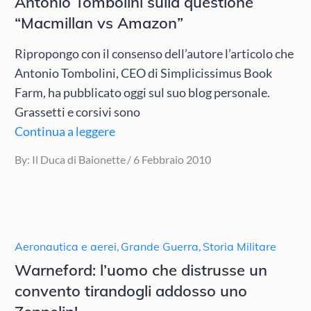
Antonio Tombolini sulla questione
“Macmillan vs Amazon”
Ripropongo con il consenso dell’autore l’articolo che
Antonio Tombolini, CEO di Simplicissimus Book
Farm, ha pubblicato oggi sul suo blog personale.
Grassetti e corsivi sono
Continua a leggere
Posted
By:
Il Duca di Baionette
6 Febbraio 2010
on
Aeronautica e aerei
,
Grande Guerra
,
Storia Militare
Warneford: l’uomo che distrusse un
convento tirandogli addosso uno