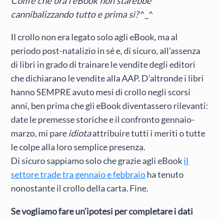
Com’è che ora l’eBook non starebbe
cannibalizzando tutto e prima sì?
^_^
Il crollo non era legato solo agli eBook, ma al
periodo post-natalizio in sé e, di sicuro, all’assenza
di libri in grado di trainare le vendite degli editori
che dichiarano le vendite alla AAP. D’altronde i libri
hanno SEMPRE avuto mesi di crollo negli scorsi
anni, ben prima che gli eBook diventassero rilevanti:
date le premesse storiche e il confronto gennaio-
marzo, mi pare
idiota
attribuire tutti i meriti o tutte
le colpe alla loro semplice presenza.
Di sicuro sappiamo solo che grazie agli eBook
il
settore trade tra gennaio e febbraio
ha tenuto
nonostante il crollo della carta. Fine.
Se vogliamo fare un’ipotesi per completare i dati