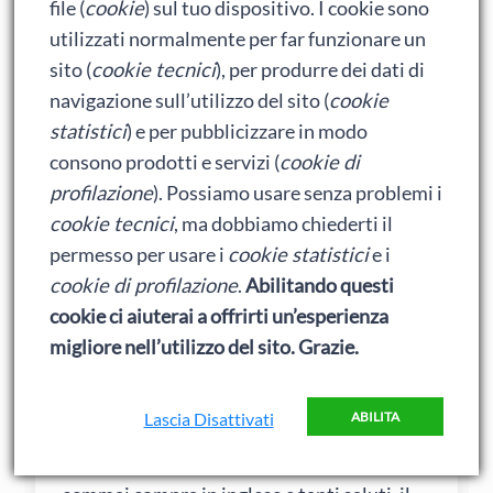
politico.
file (
cookie
) sul tuo dispositivo. I cookie sono
Ovviamente con “contro amazon” ma un
utilizzati normalmente per far funzionare un
bel decreto legge “per la salvaguardia
sito (
cookie tecnici
), per produrre dei dati di
dell’editoria italiana, che tanto fa e tanto
navigazione sull’utilizzo del sito (
cookie
ha fatto blablabla” si può ottenere facile.
statistici
) e per pubblicizzare in modo
Per una vera e propria legge è più difficile,
consono prodotti e servizi (
cookie di
sia per i tempi, che per altro.
profilazione
). Possiamo usare senza problemi i
E’ ovvio che se amazon VUOLE entrare in
cookie tecnici
, ma dobbiamo chiederti il
italia, lo fa. E se decide di sfondare, ci
permesso per usare i
cookie statistici
e i
riesce.
cookie di profilazione
.
Abilitando questi
La massa critica per sfondare in italia
cookie ci aiuterai a offrirti un’esperienza
quanto deve essere? Non importa, se
migliore nell’utilizzo del sito. Grazie.
amazon vuole raggiungerla, ci riesce.
Però: l’italia è un mercato di 50 milioni di
Lascia Disattivati
ABILITA
persone, in teoria. Se togli chi non è
interessato per limiti di età/culturali, e chi