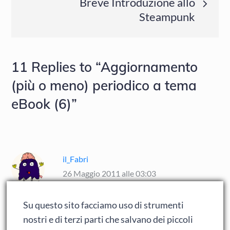
Breve Introduzione allo
Steampunk
11 Replies to “Aggiornamento
(più o meno) periodico a tema
eBook (6)”
il_Fabri
26 Maggio 2011 alle 03:03
Su questo sito facciamo uso di strumenti
Io risponderei anticipando amazon a livello
nostri e di terzi parti che salvano dei piccoli