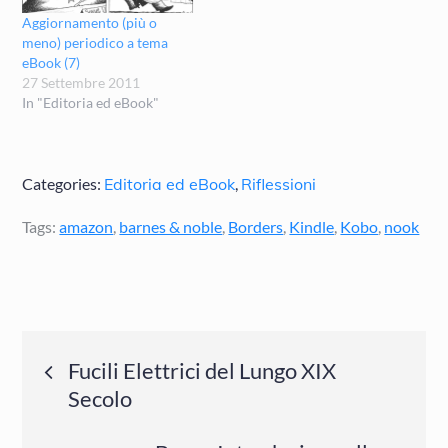
Aggiornamento (più o
meno) periodico a tema
eBook (7)
27 Settembre 2011
In "Editoria ed eBook"
Categories:
Editoria ed eBook
,
Riflessioni
Tags:
amazon
,
barnes & noble
,
Borders
,
Kindle
,
Kobo
,
nook
Navigazione
Fucili Elettrici del Lungo XIX
Secolo
articoli