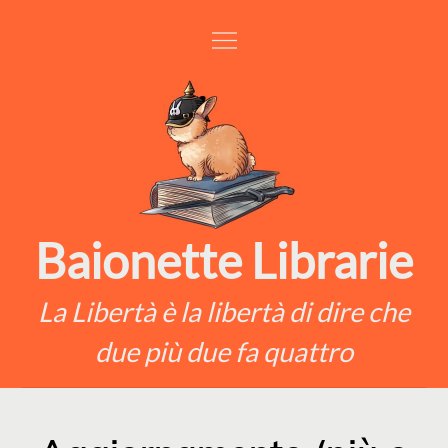
Skip
to
content
Baionette Librarie
La Libertà è la libertà di dire che
due più due fa quattro