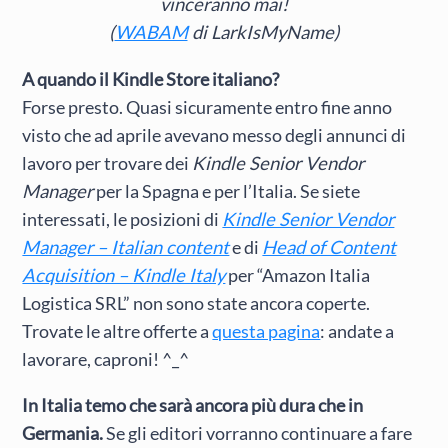
vinceranno mai!
(
WABAM
di LarkIsMyName)
A quando il Kindle Store italiano?
Forse presto. Quasi sicuramente entro fine anno
visto che ad aprile avevano messo degli annunci di
lavoro per trovare dei
Kindle Senior Vendor
Manager
per la Spagna e per l’Italia. Se siete
interessati, le posizioni di
Kindle Senior Vendor
Manager – Italian content
e di
Head of Content
Acquisition – Kindle Italy
per “Amazon Italia
Logistica SRL” non sono state ancora coperte.
Trovate le altre offerte a
questa pagina
: andate a
lavorare, caproni! ^_^
In Italia temo che sarà ancora più dura che in
Germania.
Se gli editori vorranno continuare a fare