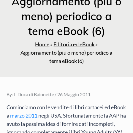
Aggiornamento (più o
meno) periodico a
tema eBook (6)
Home
»
Editoria ed eBook
»
Aggiornamento (più o meno) periodico a
tema eBook (6)
Posted
By:
Il Duca di Baionette
26 Maggio 2011
on
Cominciamo con le vendite di libri cartacei ed eBook
a
marzo 2011
negli USA. Sfortunatamente la AAP ha
avuto la pessima idea di fornire dati incompleti,
ignorando completamente i libri Young Adults (YA)