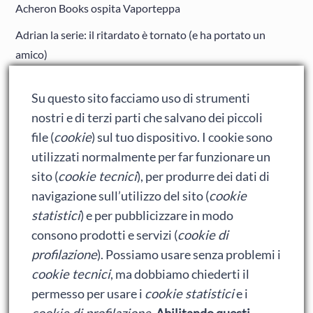
Acheron Books ospita Vaporteppa
Adrian la serie: il ritardato è tornato (e ha portato un
amico)
Adrian: Celentano e gli ormoni impazziti da rinfanciullito
Su questo sito facciamo uso di strumenti
Ralph spacca Internet: analisi del film
nostri e di terzi parti che salvano dei piccoli
Bumblebee: un buon film dei Transformers
file (
cookie
) sul tuo dispositivo. I cookie sono
utilizzati normalmente per far funzionare un
sito (
cookie tecnici
), per produrre dei dati di
Meta
navigazione sull’utilizzo del sito (
cookie
statistici
) e per pubblicizzare in modo
Accedi
consono prodotti e servizi (
cookie di
Feed dei contenuti
profilazione
). Possiamo usare senza problemi i
cookie tecnici
, ma dobbiamo chiederti il
Feed dei commenti
permesso per usare i
cookie statistici
e i
WordPress.org