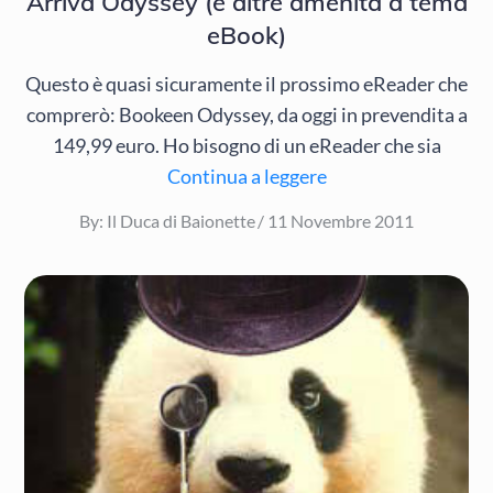
Arriva Odyssey (e altre amenità a tema
eBook)
Questo è quasi sicuramente il prossimo eReader che
comprerò: Bookeen Odyssey, da oggi in prevendita a
149,99 euro. Ho bisogno di un eReader che sia
Continua a leggere
Posted
By:
Il Duca di Baionette
11 Novembre 2011
on