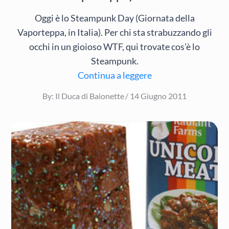
Oggi è lo Steampunk Day (Giornata della
Vaporteppa, in Italia). Per chi sta strabuzzando gli
occhi in un gioioso WTF, qui trovate cos’è lo
Steampunk.
Continua a leggere
Posted
By:
Il Duca di Baionette
14 Giugno 2011
on