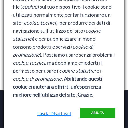
Bumblebee: un buon film dei Transformers
file (
cookie
) sul tuo dispositivo. I cookie sono
utilizzati normalmente per far funzionare un
sito (
cookie tecnici
), per produrre dei dati di
Meta
navigazione sull’utilizzo del sito (
cookie
statistici
) e per pubblicizzare in modo
Accedi
consono prodotti e servizi (
cookie di
Feed dei contenuti
profilazione
). Possiamo usare senza problemi i
cookie tecnici
, ma dobbiamo chiederti il
Feed dei commenti
permesso per usare i
cookie statistici
e i
WordPress.org
cookie di profilazione
.
Abilitando questi
cookie ci aiuterai a offrirti un’esperienza
migliore nell’utilizzo del sito. Grazie.
Copyright © 2026
Baionette Librarie
. Il tema del Duca
di Baionette by
Wolly
|
Privacy Policy
Lascia Disattivati
ABILITA
Elemento
Elemento
Elemento