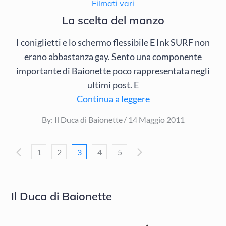
Filmati vari
La scelta del manzo
I coniglietti e lo schermo flessibile E Ink SURF non
erano abbastanza gay. Sento una componente
importante di Baionette poco rappresentata negli
ultimi post. E
Continua a leggere
Posted
By:
Il Duca di Baionette
14 Maggio 2011
on
Navigazione
1
2
3
4
5
articoli
Il Duca di Baionette