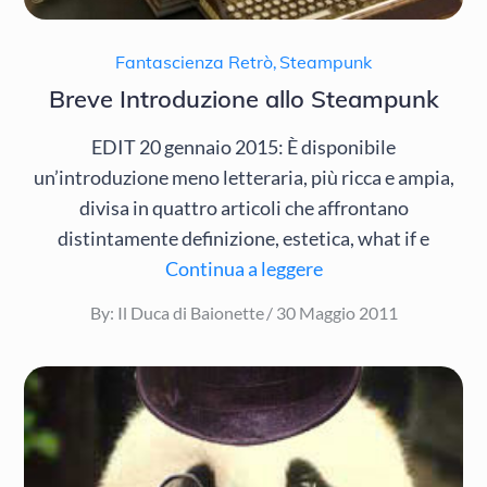
Fantascienza Retrò
,
Steampunk
Breve Introduzione allo Steampunk
EDIT 20 gennaio 2015: È disponibile
un’introduzione meno letteraria, più ricca e ampia,
divisa in quattro articoli che affrontano
distintamente definizione, estetica, what if e
Continua a leggere
Posted
By:
Il Duca di Baionette
30 Maggio 2011
on