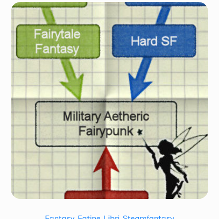
Fantasy
,
Fatine
,
Libri
,
Steamfantasy