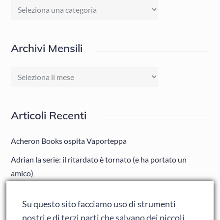
Categorie
Archivi Mensili
Archivi
Mensili
Articoli Recenti
Acheron Books ospita Vaporteppa
Adrian la serie: il ritardato è tornato (e ha portato un
amico)
Adrian: Celentano e gli ormoni impazziti da rinfanciullito
Su questo sito facciamo uso di strumenti
Ralph spacca Internet: analisi del film
nostri e di terzi parti che salvano dei piccoli