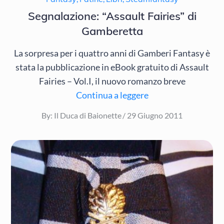
Segnalazione: “Assault Fairies” di
Gamberetta
La sorpresa per i quattro anni di Gamberi Fantasy è
stata la pubblicazione in eBook gratuito di Assault
Fairies – Vol.I, il nuovo romanzo breve
Continua a leggere
Posted
By:
Il Duca di Baionette
29 Giugno 2011
on