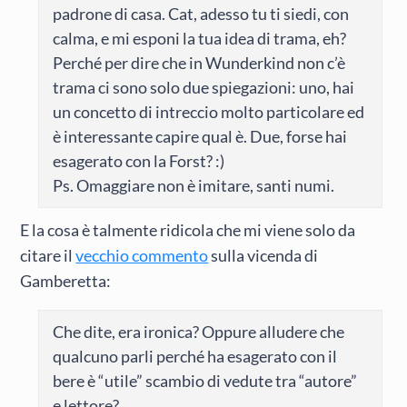
padrone di casa. Cat, adesso tu ti siedi, con
calma, e mi esponi la tua idea di trama, eh?
Perché per dire che in Wunderkind non c’è
trama ci sono solo due spiegazioni: uno, hai
un concetto di intreccio molto particolare ed
è interessante capire qual è. Due, forse hai
esagerato con la Forst? :)
Ps. Omaggiare non è imitare, santi numi.
E la cosa è talmente ridicola che mi viene solo da
citare il
vecchio commento
sulla vicenda di
Gamberetta:
Che dite, era ironica? Oppure alludere che
qualcuno parli perché ha esagerato con il
bere è “utile” scambio di vedute tra “autore”
e lettore?