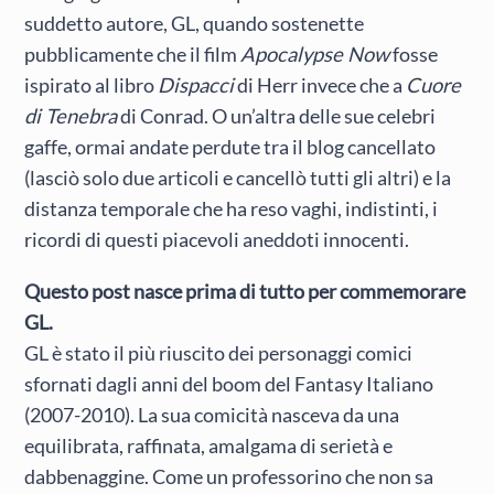
suddetto autore, GL, quando sostenette
pubblicamente che il film
Apocalypse Now
fosse
ispirato al libro
Dispacci
di Herr invece che a
Cuore
di Tenebra
di Conrad. O un’altra delle sue celebri
gaffe, ormai andate perdute tra il blog cancellato
(lasciò solo due articoli e cancellò tutti gli altri) e la
distanza temporale che ha reso vaghi, indistinti, i
ricordi di questi piacevoli aneddoti innocenti.
Questo post nasce prima di tutto per commemorare
GL.
GL è stato il più riuscito dei personaggi comici
sfornati dagli anni del boom del Fantasy Italiano
(2007-2010). La sua comicità nasceva da una
equilibrata, raffinata, amalgama di serietà e
dabbenaggine. Come un professorino che non sa