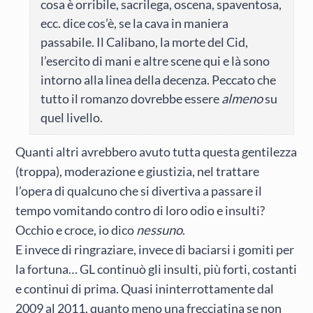
cosa è orribile, sacrilega, oscena, spaventosa,
ecc. dice cos’è, se la cava in maniera
passabile. Il Calibano, la morte del Cid,
l’esercito di mani e altre scene qui e là sono
intorno alla linea della decenza. Peccato che
tutto il romanzo dovrebbe essere
almeno
su
quel livello.
Quanti altri avrebbero avuto tutta questa gentilezza
(troppa), moderazione e giustizia, nel trattare
l’opera di qualcuno che si divertiva a passare il
tempo vomitando contro di loro odio e insulti?
Occhio e croce, io dico
nessuno
.
E invece di ringraziare, invece di baciarsi i gomiti per
la fortuna… GL continuò gli insulti, più forti, costanti
e continui di prima. Quasi ininterrottamente dal
2009 al 2011, quanto meno una frecciatina se non