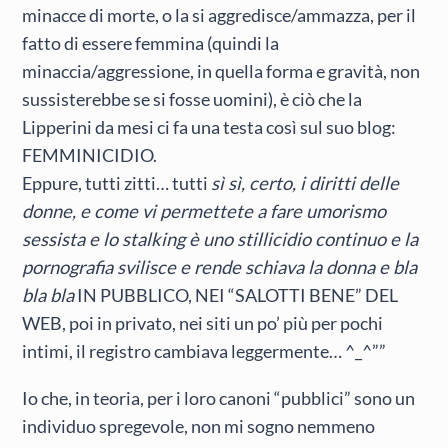
minacce di morte, o la si aggredisce/ammazza, per il
fatto di essere femmina (quindi la
minaccia/aggressione, in quella forma e gravità, non
sussisterebbe se si fosse uomini), è ciò che la
Lipperini da mesi ci fa una testa così sul suo blog:
FEMMINICIDIO.
Eppure, tutti zitti… tutti
sì sì, certo, i diritti delle
donne, e come vi permettete a fare umorismo
sessista e lo stalking è uno stillicidio continuo e la
pornografia svilisce e rende schiava la donna e bla
bla bla
IN PUBBLICO, NEI “SALOTTI BENE” DEL
WEB, poi in privato, nei siti un po’ più per pochi
intimi, il registro cambiava leggermente… ^_^””
Io che, in teoria, per i loro canoni “pubblici” sono un
individuo spregevole, non mi sogno nemmeno