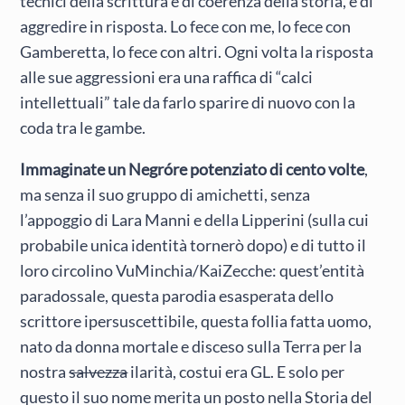
tecnici della scrittura e di coerenza della storia, e di
aggredire in risposta. Lo fece con me, lo fece con
Gamberetta, lo fece con altri. Ogni volta la risposta
alle sue aggressioni era una raffica di “calci
intellettuali” tale da farlo sparire di nuovo con la
coda tra le gambe.
Immaginate un Negróre potenziato di cento volte
,
ma senza il suo gruppo di amichetti, senza
l’appoggio di Lara Manni e della Lipperini (sulla cui
probabile unica identità tornerò dopo) e di tutto il
loro circolino VuMinchia/KaiZecche: quest’entità
paradossale, questa parodia esasperata dello
scrittore ipersuscettibile, questa follia fatta uomo,
nato da donna mortale e disceso sulla Terra per la
nostra
salvezza
ilarità, costui era GL. E solo per
questo il suo nome merita un posto nella Storia del