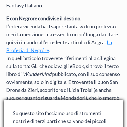
Fantasy Italiano.
E con Negrore condivise il destino.
L’intera vicenda ha il sapore fantasy di un profezia e
merita menzione, ma essendo un po’ lunga da citare
qui vi rimando all’eccellente articolo di Angra:
La
Profezia di Negróre
.
In quell’articolo troverete riferimenti alla ciliegina
sulla torta: GL, che odiava gli eBook, si trovò il terzo
libro di
Wunderkind
pubblicato, con il suo consenso
ovviamente, solo in digitale. E troverete il buon San
Drone da Zieri, scopritore di Licia Troisi (e anche
suo, per quanto riguarda Mondadori), che lo smerdò
pubblicamente smontando tutto il castello di
Su questo sito facciamo uso di strumenti
stupidate sul perché non sarebbe stato pubblicato
nostri e di terzi parti che salvano dei piccoli
in cartaceo: il primo aveva venduto malissimo e il