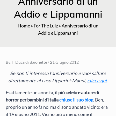
Anniversario di un
Addio e Lippamanni
Home
»
For The Lulz
»
Anniversario di un
Addio e Lippamanni
Posted
By:
Il Duca di Baionette
21 Giugno 2012
on
Se non ti interessa l’anniversario e vuoi saltare
direttamente al caso Lipperini-Manni,
clicca qui
.
Esattamente un anno fa,
il più celebre autore di
horror per bambini d’italia
chiuse il suo blog
. Beh,
proprio un anno fa no, ma ci sono andato vicino: era
il 19 giugno 2011. Vicino più o meno come il