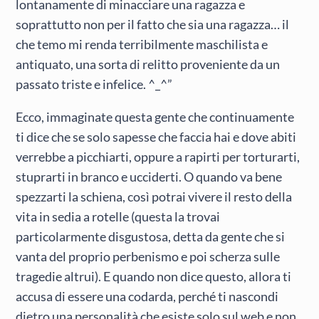
lontanamente di minacciare una ragazza e
soprattutto non per il fatto che sia una ragazza… il
che temo mi renda terribilmente maschilista e
antiquato, una sorta di relitto proveniente da un
passato triste e infelice. ^_^”
Ecco, immaginate questa gente che continuamente
ti dice che se solo sapesse che faccia hai e dove abiti
verrebbe a picchiarti, oppure a rapirti per torturarti,
stuprarti in branco e ucciderti. O quando va bene
spezzarti la schiena, così potrai vivere il resto della
vita in sedia a rotelle (questa la trovai
particolarmente disgustosa, detta da gente che si
vanta del proprio perbenismo e poi scherza sulle
tragedie altrui). E quando non dice questo, allora ti
accusa di essere una codarda, perché ti nascondi
dietro una personalità che esiste solo sul web e non