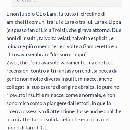
E non fu solo GL o Lara, fu tutto il circolino di
amichetti comuni tra lui e Lara o tra lui, Lara e Lippa
(e spesso fan di Licia Troisi), che girava attorno. Due
anni di insulti, talvolta velati, talvolta espliciti, e
minacce più o meno serie rivolte a Gamberetta e a
chi osava sembrare “del suo gruppo”.
Zwei, che c’entrava solo vagamente, ma che fece
recensioni contro altri fantasy orrendi, si becca da
gente non molto diversa insulti, minacce, anche
collegati al suo essere di origine ebraica. Io pure ho
ricevuto insulti e minacce, come è normale, e non
sono mica corso a piangere dai lettori, in quella
ricerca ossessiva di attenzione, fosse anche qualche
ora di attestati di solidarietà, che era tipica del
modo di fare di GL.