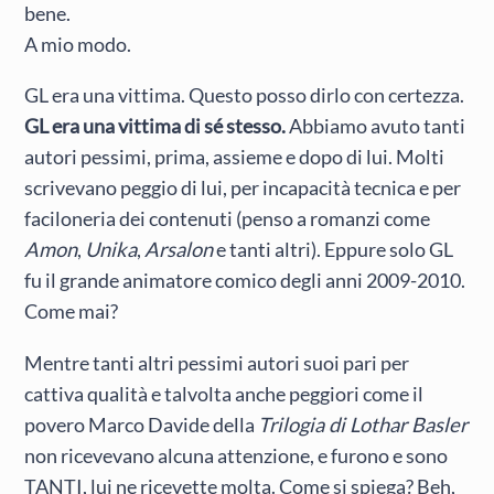
bene.
A mio modo.
GL era una vittima. Questo posso dirlo con certezza.
GL era una vittima di sé stesso.
Abbiamo avuto tanti
autori pessimi, prima, assieme e dopo di lui. Molti
scrivevano peggio di lui, per incapacità tecnica e per
faciloneria dei contenuti (penso a romanzi come
Amon
,
Unika
,
Arsalon
e tanti altri). Eppure solo GL
fu il grande animatore comico degli anni 2009-2010.
Come mai?
Mentre tanti altri pessimi autori suoi pari per
cattiva qualità e talvolta anche peggiori come il
povero Marco Davide della
Trilogia di Lothar Basler
non ricevevano alcuna attenzione, e furono e sono
TANTI, lui ne ricevette molta. Come si spiega? Beh,