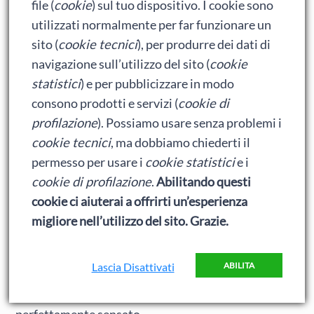
file (
cookie
) sul tuo dispositivo. I cookie sono
secondo di conseguenza non lo avevano voluto i
utilizzati normalmente per far funzionare un
librai, tant’è che per trovarlo bisogna cercarlo, a
sito (
cookie tecnici
), per produrre dei dati di
fatica, nelle librerie di catena Mondadori obbligate a
navigazione sull’utilizzo del sito (
cookie
tenerne almeno una copia… in queste condizioni
statistici
) e per pubblicizzare in modo
nessuno avrebbe mai voluto il terzo.
consono prodotti e servizi (
cookie di
E pochissimi lo avrebbero letto visto che in digitale,
profilazione
). Possiamo usare senza problemi i
nonostante i vari tizi che si proclamavano fan e
cookie tecnici
, ma dobbiamo chiederti il
amici di GL e che hanno sbraitato come ossessi
permesso per usare i
cookie statistici
e i
quando il
Wunderkind 3
venne annunciato senza
cookie di profilazione
.
Abilitando questi
cartaceo, lo hanno letto in così pochi che
solo in
cookie ci aiuterai a offrirti un’esperienza
quattro
(amichetti inclusi) lo hanno aggiunto su
migliore nell’utilizzo del sito. Grazie.
aNobii. Se considerate che un romanzo
autopubblicato con un minimo di successo come
Lascia Disattivati
ABILITA
Assault Fairies
ne ha 103
, il motivo per cui la
Mondadori non ha voluto il Wunderkind 3 appare
perfettamente sensato.