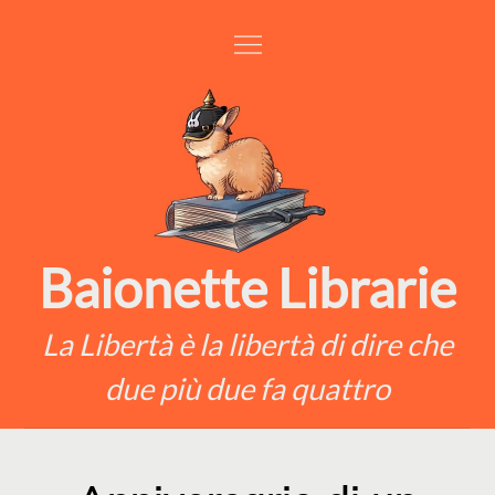
Skip
to
content
Baionette Librarie
La Libertà è la libertà di dire che
due più due fa quattro