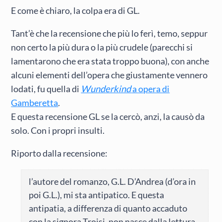
E come è chiaro, la colpa era di GL.
Tant’è che la recensione che più lo ferì, temo, seppur
non certo la più dura o la più crudele (parecchi si
lamentarono che era stata troppo buona), con anche
alcuni elementi dell’opera che giustamente vennero
lodati, fu quella di
Wunderkind
a opera di
Gamberetta
.
E questa recensione GL se la cercò, anzi, la causò da
solo. Con i propri insulti.
Riporto dalla recensione:
l’autore del romanzo, G.L. D’Andrea (d’ora in
poi G.L.), mi sta antipatico. E questa
antipatia, a differenza di quanto accaduto
con la signora Troisi, non nasce dalla lettura