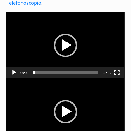
Telefonoscopio
.
Video
Player
00:00
02:15
Video
Player