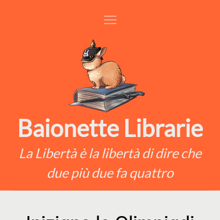
Skip
to
content
Baionette Librarie
La Libertà è la libertà di dire che
due più due fa quattro