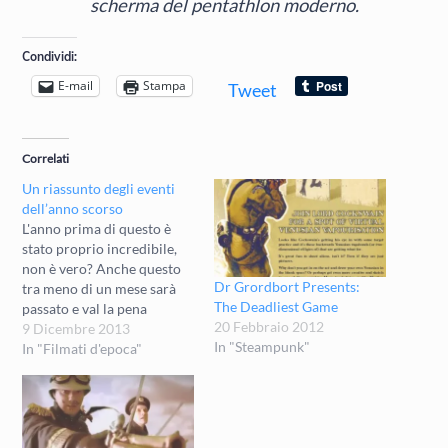
scherma del pentathlon moderno.
Condividi:
E-mail
Stampa
Tweet
Correlati
Un riassunto degli eventi
dell’anno scorso
L'anno prima di questo è
stato proprio incredibile,
non è vero? Anche questo
Dr Grordbort Presents:
tra meno di un mese sarà
The Deadliest Game
passato e val la pena
20 Febbraio 2012
ricordare il precedente
9 Dicembre 2013
In "Steampunk"
prima che il futuro di
In "Filmati d'epoca"
progresso, pace, armonia e
ricchezza che ci attende nel
1914 ci faccia dimenticare
per il disgusto sia