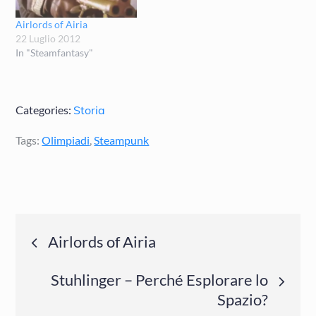
quest'anno…
Airlords of Airia
22 Luglio 2012
In "Steamfantasy"
Categories:
Storia
Tags:
Olimpiadi
,
Steampunk
Navigazione
Airlords of Airia
articoli
Stuhlinger – Perché Esplorare lo
Spazio?