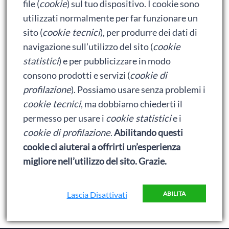
file (
cookie
) sul tuo dispositivo. I cookie sono
Adrian la serie: il ritardato è tornato (e ha portato un
utilizzati normalmente per far funzionare un
amico)
sito (
cookie tecnici
), per produrre dei dati di
Adrian: Celentano e gli ormoni impazziti da rinfanciullito
navigazione sull’utilizzo del sito (
cookie
Ralph spacca Internet: analisi del film
statistici
) e per pubblicizzare in modo
consono prodotti e servizi (
cookie di
Bumblebee: un buon film dei Transformers
profilazione
). Possiamo usare senza problemi i
cookie tecnici
, ma dobbiamo chiederti il
Meta
permesso per usare i
cookie statistici
e i
cookie di profilazione
.
Abilitando questi
Accedi
cookie ci aiuterai a offrirti un’esperienza
Feed dei contenuti
migliore nell’utilizzo del sito. Grazie.
Feed dei commenti
Lascia Disattivati
ABILITA
WordPress.org