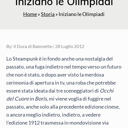
Iniziano le Olimpiadi
Home
»
Storia
»
Iniziano le Olimpiadi
Posted
By:
Il Duca di Baionette
28 Luglio 2012
on
Lo Steampunk è in fondo anche una nostalgia del
passato, una fuga indietro nel tempo verso un futuro
che non è stato, e dopo aver visto la merdosa
cerimonia di apertura in tv, una roba che potrebbe
essere stata ideata dai tre sceneggiatori di
Occhi
del Cuore
in
Boris
, mi viene voglia di fuggire nel
passato, anche solo alla precedente edizione cinese,
o ancora meglio indietro, indietro, a vedere
l’edizione 1912 trasmessa in mondovisione via