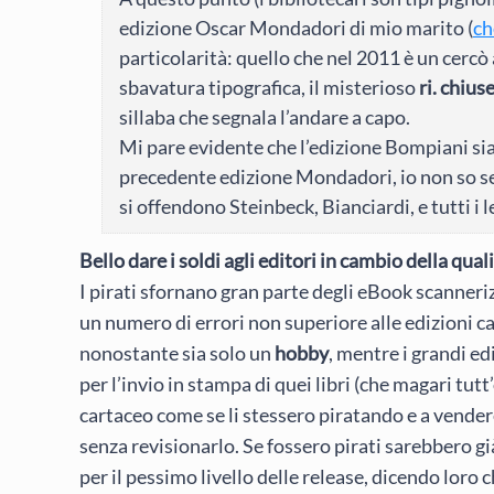
edizione Oscar Mondadori di mio marito (
ch
particolarità: quello che nel 2011 è un cercò
sbavatura tipografica, il misterioso
ri. chius
sillaba che segnala l’andare a capo.
Mi pare evidente che l’edizione Bompiani si
precedente edizione Mondadori, io non so se 
si offendono Steinbeck, Bianciardi, e tutti i 
Bello dare i soldi agli editori in cambio della qual
I pirati sfornano gran parte degli eBook scanneriz
un numero di errori non superiore alle edizioni c
nonostante sia solo un
hobby
, mentre i grandi ed
per l’invio in stampa di quei libri (che magari tut
cartaceo come se li stessero piratando e a vender
senza revisionarlo. Se fossero pirati sarebbero gi
per il pessimo livello delle release, dicendo loro c