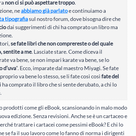
fra
non ci si può aspettare troppo
.
zione, ne
abbiamo già parlato
e continuiamo a
ta tipografia
sul nostro forum, dove bisogna dire che
cio
dai suggerimenti di chi ha comprato un libro ma
zione.
tori,
se fate libri che non comprereste o del quale
o, sentite a me
. Lasciate stare. Come diceva il
arate va bene, se non impari karate va bene, se lo
no d’uva
“. Ecco, imparate dal maestro Miyagi. Se fate
e proprio va bene lo stesso, se li fate così così
fate del
i ha comprato il libro che si sente derubato, a chi lo
.
ono prodotti come gli eBook, scansionando in malo modo
va edizione. Senza revisioni. Anche se è un cartaceo e
Perché trattare i cartacei come pessimi eBook? E chi lo
 se fa il suo lavoro come lo fanno di norma i dirigenti