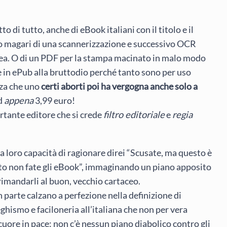
etto di tutto, anche di eBook italiani con il titolo e il
to magari di una scannerizzazione e successivo OCR
acea. O di un PDF per la stampa macinato in malo modo
 in ePub alla bruttodio perché tanto sono per uso
nza che uno
certi aborti poi ha vergogna anche solo a
ad
appena
3,99 euro!
tante editore che si crede
filtro editoriale
e
regia
lla loro capacità di ragionare direi “Scusate, ma questo è
osto non fate gli eBook”, immaginando un piano apposito
e rimandarli al buon, vecchio cartaceo.
an parte calzano a perfezione nella definizione di
hismo e faciloneria all’italiana che non per vera
cuore in pace: non c’è nessun piano diabolico contro gli