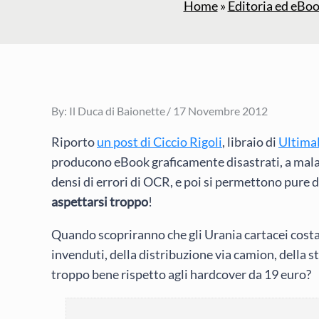
Home
»
Editoria ed eBo
Posted
By:
Il Duca di Baionette
17 Novembre 2012
on
Riporto
un post di Ciccio Rigoli
, libraio di
Ultima
producono eBook graficamente disastrati, a mala
densi di errori di OCR, e poi si permettono pure 
aspettarsi troppo
!
Quando scopriranno che gli Urania cartacei costan
invenduti, della distribuzione via camion, della s
troppo bene rispetto agli hardcover da 19 euro?