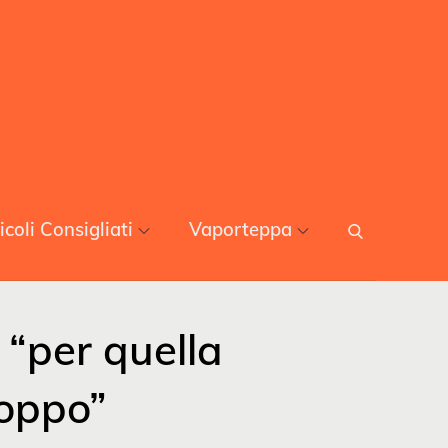
icoli Consigliati
Vaporteppa
 “per quella
roppo”