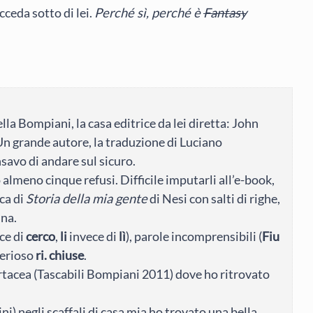
cceda sotto di lei.
Perché sì, perché è
Fantasy
la Bompiani, la casa editrice da lei diretta: John
 Un grande autore, la traduzione di Luciano
nsavo di andare sul sicuro.
 almeno cinque refusi. Difficile imputarli all’e-book,
ca di
Storia della mia gente
di Nesi con salti di righe,
ina.
ce di
cerco
,
li
invece di
lì
), parole incomprensibili (
Fiu
terioso
ri. chiuse
.
tacea (Tascabili Bompiani 2011) dove ho ritrovato
ni) negli scaffali di casa mia ho trovato una bella