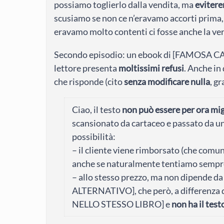
possiamo toglierlo dalla vendita, ma
evitere
scusiamo se non ce n’eravamo accorti prima,
eravamo molto contenti ci fosse anche la ver
Secondo episodio: un ebook di [FAMOSA CA
lettore presenta
moltissimi refusi
. Anche in
che risponde (cito
senza modificare nulla
, gr
Ciao, il testo
non può essere per ora mi
scansionato da cartaceo e passato da un
possibilità:
– il cliente viene rimborsato (che com
anche se naturalmente tentiamo sempre d
– allo stesso prezzo, ma non dipende da
ALTERNATIVO], che però, a differenz
NELLO STESSO LIBRO] e
non ha il test