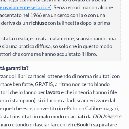
e ovviamente se la ride
). Senza errori ma con alcune
 accentato nel 1966 era un cerco con la o con una
e
deriva da un
richiuse
con la lineetta dopo la prima
a stata creata, e creata malamente, scansionando una
sia una pratica diffusa, so solo che in questo modo
lettori che come me hanno acquistato il libro.
ità garantita?
zando i libri cartacei, ottenendo di norma risultati con
artace ben fatte, GRATIS, a ritmo non certo blando
itori che lo fanno per
lavoro
e che in teoria hanno i file
t’ora ristampano), si riducono a farli scannerizzare dal
e quel che esce, convertito in ePub con Calibre magari,
à stati insultati in malo modo e cacciati da
DDUniverse
hiaro e tondo di lasciar fare chi gli eBook li sa piratare