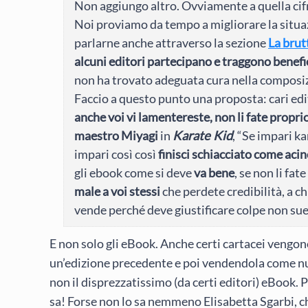
Non aggiungo altro. Ovviamente a quella ci
Noi proviamo da tempo a migliorare la situa
parlarne anche attraverso la sezione
La brut
alcuni editori partecipano e traggono benefi
non ha trovato adeguata cura nella composi
Faccio a questo punto una proposta: cari edi
anche voi vi lamentereste, non li fate propri
maestro Miyagi
in
Karate Kid
, “Se impari k
impari così così
finisci schiacciato come aci
gli ebook come si deve
va bene
, se non li fat
male a voi stessi
che perdete credibilità, a ch
vende perché deve giustificare colpe non sue
E non solo gli eBook. Anche certi cartacei veng
un’edizione precedente e poi vendendola come nuo
non il disprezzatissimo (da certi editori) eBook. 
sa! Forse non lo sa nemmeno Elisabetta Sgarbi, che