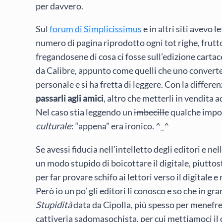
per davvero.
Sul
forum di Simplicissimus
e in altri siti avevo l
numero di pagina riprodotto ogni tot righe, frut
fregandosene di cosa ci fosse sull’edizione cart
da Calibre, appunto come quelli che uno converte
personale e si ha fretta di leggere. Con la differe
passarli agli amici
, altro che metterli in vendita 
Nel caso stia leggendo un
imbecille
qualche impor
culturale
: “appena” era ironico. ^_^
Se avessi fiducia nell’intelletto degli editori e ne
un modo stupido di boicottare il digitale, piutt
per far provare schifo ai lettori verso il digitale 
Però io un po’ gli editori li conosco e so che in gr
Stupidità
data da Cipolla, più spesso per menefreg
cattiveria sadomasochista, per cui mettiamoci il 