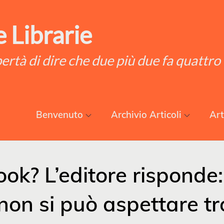
 Librarie
ibertà di dire che due più due fa quattro
Benvenuto
Archivio Articoli
Art
ok? L’editore risponde:
 non si può aspettare t