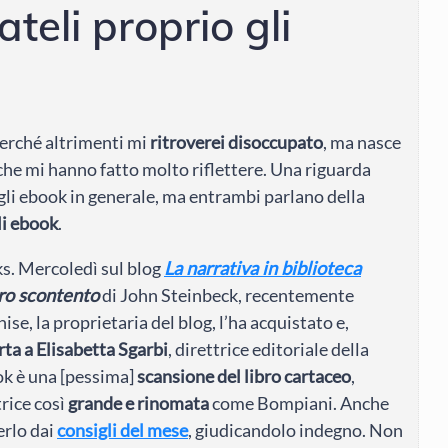
ateli proprio gli
perché altrimenti mi
ritroverei disoccupato
, ma nasce
che mi hanno fatto molto riflettere. Una riguarda
a gli ebook in generale, ma entrambi parlano della
gli ebook
.
ks. Mercoledì sul blog
La narrativa in biblioteca
tro scontento
di John Steinbeck, recentemente
se, la proprietaria del blog, l’ha acquistato e,
rta a Elisabetta Sgarbi
, direttrice editoriale della
ook è una [pessima]
scansione del libro cartaceo
,
trice così
grande e rinomata
come Bompiani. Anche
erlo dai
consigli del mese
, giudicandolo indegno. Non