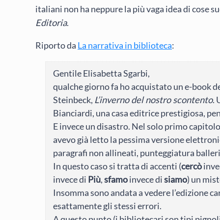
italiani non ha neppure la più vaga idea di cose su
Editoria
.
Riporto da
La narrativa in biblioteca
:
Gentile Elisabetta Sgarbi,
qualche giorno fa ho acquistato un e-book del
Steinbeck,
L’inverno del nostro scontento
.
Bianciardi, una casa editrice prestigiosa, pe
E invece un disastro. Nel solo primo capitolo
avevo già letto la pessima versione elettroni
paragrafi non allineati, punteggiatura baller
In questo caso si tratta di accenti (
cercò
inve
invece di
Più
,
sfamo
invece di
siamo
) un mis
Insomma sono andata a vedere l’edizione car
esattamente gli stessi errori.
A questo punto (i bibliotecari son tipi pignoli