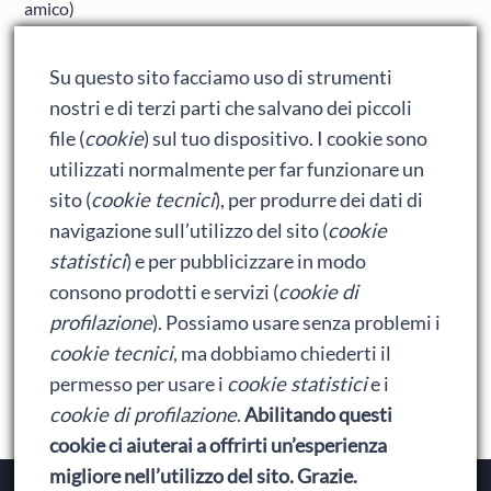
amico)
Adrian: Celentano e gli ormoni impazziti da rinfanciullito
Su questo sito facciamo uso di strumenti
Ralph spacca Internet: analisi del film
nostri e di terzi parti che salvano dei piccoli
Bumblebee: un buon film dei Transformers
file (
cookie
) sul tuo dispositivo. I cookie sono
utilizzati normalmente per far funzionare un
sito (
cookie tecnici
), per produrre dei dati di
Meta
navigazione sull’utilizzo del sito (
cookie
statistici
) e per pubblicizzare in modo
Accedi
consono prodotti e servizi (
cookie di
Feed dei contenuti
profilazione
). Possiamo usare senza problemi i
cookie tecnici
, ma dobbiamo chiederti il
Feed dei commenti
permesso per usare i
cookie statistici
e i
WordPress.org
cookie di profilazione
.
Abilitando questi
cookie ci aiuterai a offrirti un’esperienza
migliore nell’utilizzo del sito. Grazie.