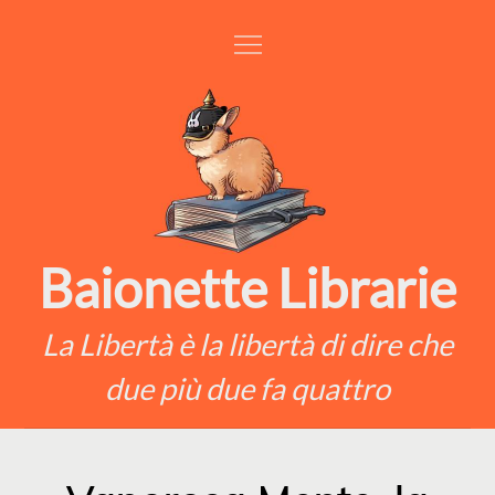
Skip
to
content
Baionette Librarie
La Libertà è la libertà di dire che
due più due fa quattro