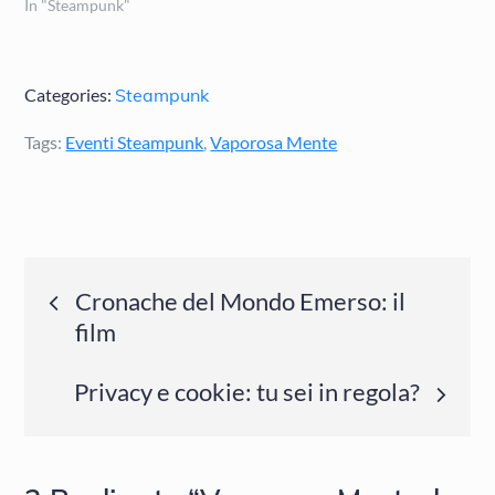
In "Steampunk"
Categories:
Steampunk
Tags:
Eventi Steampunk
,
Vaporosa Mente
Navigazione
Cronache del Mondo Emerso: il
film
articoli
Privacy e cookie: tu sei in regola?