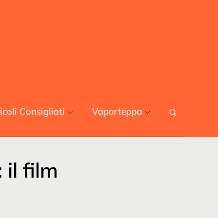
icoli Consigliati
Vaporteppa
l film