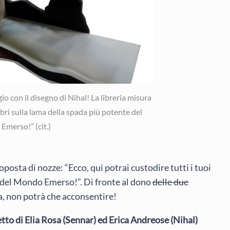
o con il disegno di Nihal! La libreria misura
ibri sulla lama della spada più potente del
merso!” (cit.)
osta di nozze: “Ecco, qui potrai custodire tutti i tuoi
te del Mondo Emerso!”. Di fronte al dono
delle due
a, non potrà che acconsentire!
tto di Elia Rosa (Sennar) ed Erica Andreose (Nihal)