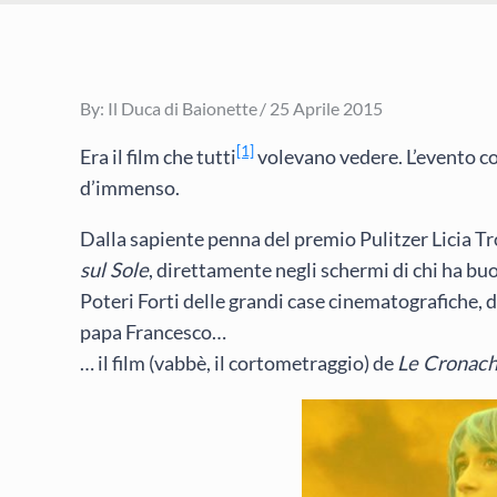
Posted
By:
Il Duca di Baionette
25 Aprile 2015
on
[1]
Era il film che tutti
volevano vedere. L’evento co
d’immenso.
Dalla sapiente penna del premio Pulitzer Licia Tr
sul Sole
, direttamente negli schermi di chi ha b
Poteri Forti delle grandi case cinematografiche, de
papa Francesco…
… il film (vabbè, il cortometraggio) de
Le Cronac