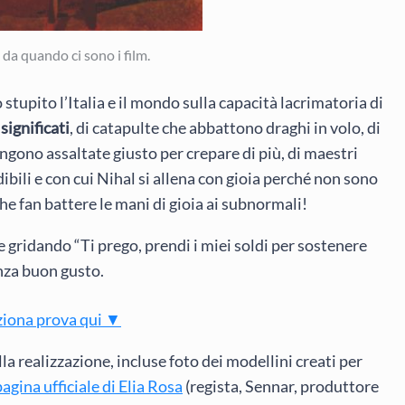
o da quando ci sono i film.
stupito l’Italia e il mondo sulla capacità lacrimatoria di
significati
, di catapulte che abbattono draghi in volo, di
engono assaltate giusto per crepare di più, di maestri
ibili e con cui Nihal si allena con gioia perché non sono
he fan battere le mani di gioia ai subnormali!
te gridando “Ti prego, prendi i miei soldi per sostenere
nza buon gusto.
ziona prova qui ▼
lla realizzazione, incluse foto dei modellini creati per
pagina ufficiale di Elia Rosa
(regista, Sennar, produttore