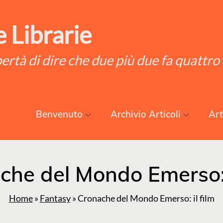
 Librarie
ibertà di dire che due più due fa quattro
Benvenuto
Archivio Articoli
Art
che del Mondo Emerso: i
Home
»
Fantasy
»
Cronache del Mondo Emerso: il film