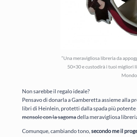
“Una meravigliosa libreria da appoggi
50×30 e custodirà i tuoi migliori l
Mondo E
Non sarebbe il regalo ideale?
Pensavo di donarla a Gamberetta assieme alla prop
libri di Heinlein, protetti dalla spada più poten
mensole con la sagoma
della meravigliosa libreri
Comunque, cambiando tono,
secondo me il proge