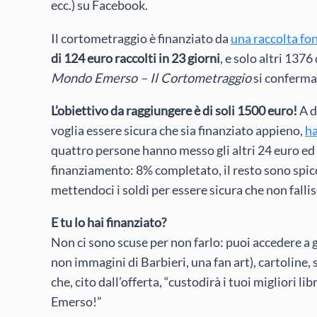
ecc.) su Facebook.
Il cortometraggio è finanziato da
una raccolta fon
di 124 euro raccolti in 23 giorni
, e solo altri 137
Mondo Emerso – Il Cortometraggio
si conferma 
L’obiettivo da raggiungere è di soli 1500 euro!
A d
voglia essere sicura che sia finanziato appieno,
ha
quattro persone hanno messo gli altri 24 euro ed
finanziamento: 8% completato, il resto sono spicc
mettendoci i soldi per essere sicura che non fallis
E tu lo hai finanziato?
Non ci sono scuse per non farlo: puoi accedere a 
non immagini di Barbieri, una fan art), cartoline, 
che, cito dall’offerta, “custodirà i tuoi migliori 
Emerso!”