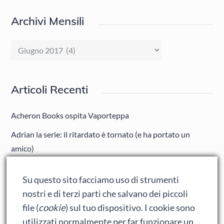
Archivi Mensili
Archivi
Mensili
Articoli Recenti
Acheron Books ospita Vaporteppa
Adrian la serie: il ritardato è tornato (e ha portato un
amico)
Adrian: Celentano e gli ormoni impazziti da rinfanciullito
Su questo sito facciamo uso di strumenti
Ralph spacca Internet: analisi del film
nostri e di terzi parti che salvano dei piccoli
Bumblebee: un buon film dei Transformers
file (
cookie
) sul tuo dispositivo. I cookie sono
utilizzati normalmente per far funzionare un