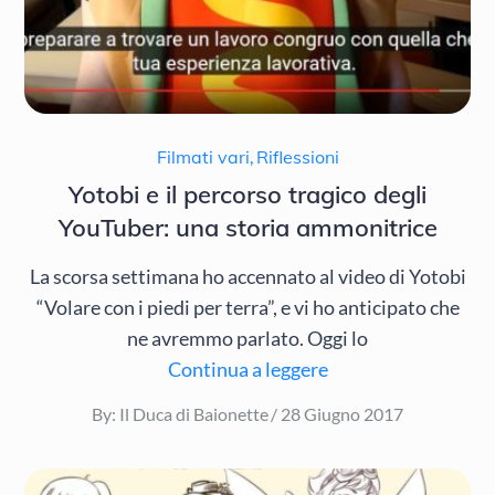
Filmati vari
,
Riflessioni
Yotobi e il percorso tragico degli
YouTuber: una storia ammonitrice
La scorsa settimana ho accennato al video di Yotobi
“Volare con i piedi per terra”, e vi ho anticipato che
ne avremmo parlato. Oggi lo
Continua a leggere
Posted
By:
Il Duca di Baionette
28 Giugno 2017
on