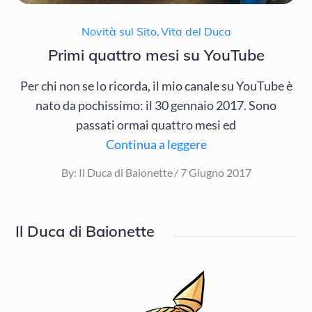
Novità sul Sito
,
Vita del Duca
Primi quattro mesi su YouTube
Per chi non se lo ricorda, il mio canale su YouTube è
nato da pochissimo: il 30 gennaio 2017. Sono
passati ormai quattro mesi ed
Continua a leggere
Posted
By:
Il Duca di Baionette
7 Giugno 2017
on
Il Duca di Baionette