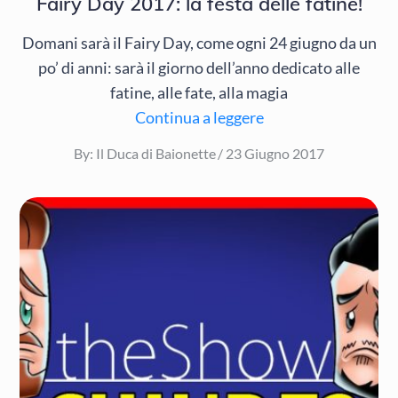
Fairy Day 2017: la festa delle fatine!
Domani sarà il Fairy Day, come ogni 24 giugno da un
po’ di anni: sarà il giorno dell’anno dedicato alle
fatine, alle fate, alla magia
Continua a leggere
Posted
By:
Il Duca di Baionette
23 Giugno 2017
on