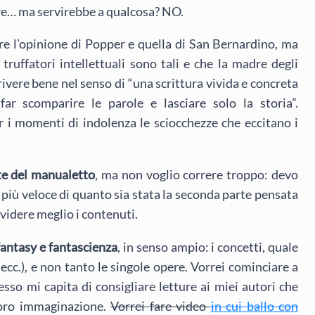
are… ma servirebbe a qualcosa? NO.
re l’opinione di Popper e quella di San Bernardino, ma
truffatori intellettuali sono tali e che la madre degli
rivere bene nel senso di “una scrittura vivida e concreta
ar scomparire le parole e lasciare solo la storia”.
 i momenti di indolenza le sciocchezze che eccitano i
te del manualetto
, ma non voglio correre troppo: devo
à più veloce di quanto sia stata la seconda parte pensata
ividere meglio i contenuti.
 fantasy e fantascienza
, in senso ampio: i concetti, quale
o ecc.), e non tanto le singole opere. Vorrei cominciare a
esso mi capita di consigliare letture ai miei autori che
 loro immaginazione.
Vorrei fare video
in cui ballo con