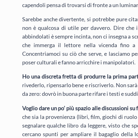
capendoli pensa di trovarsi di fronte a un lumin
Sarebbe anche divertente, si potrebbe pure cita
non è qualcosa di utile per davvero. Dire che i 
abbindolati è sempre incinta, non ci insegna a sc
che immerga il lettore nella vicenda fino a f
Concentriamoci su ciò che serve, e lasciamo per
poser culturali e fanno arricchire i manipolatori.
Ho una discreta fretta di produrre la prima par
rivederlo, ripensarlo bene e riscriverlo. Non sar
da zero: dovrò in buona parte rifare i testi e sudd
Voglio dare un po’ più spazio alle discussioni su
che sia la provenienza (libri, film, giochi di ruol
segnalare qualche libro da leggere, visto che sp
cercano spunti per ampliare il bagaglio della