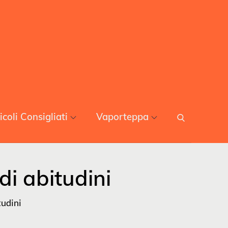
icoli Consigliati
Vaporteppa
di abitudini
tudini