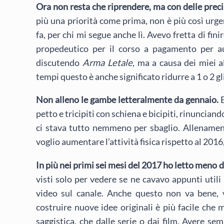
Ora non resta che riprendere, ma con delle preci
più una priorità come prima, non è più così urg
fa, per chi mi segue anche lì. Avevo fretta di fi
propedeutico per il corso a pagamento per aut
discutendo
Arma Letale
, ma a causa dei miei a
tempi questo è anche significato ridurre a 1 o 2 gl
Non alleno le gambe letteralmente da gennaio.
E
petto e tricipiti con schiena e bicipiti, rinunciando
ci stava tutto nemmeno per sbaglio. Allenamen
voglio aumentare l’attività fisica rispetto al 2016
In più nei primi sei mesi del 2017 ho letto meno 
visti solo per vedere se ne cavavo appunti utili 
video sul canale. Anche questo non va bene, v
costruire nuove idee originali è più facile che 
saggistica, che dalle serie o dai film. Avere se