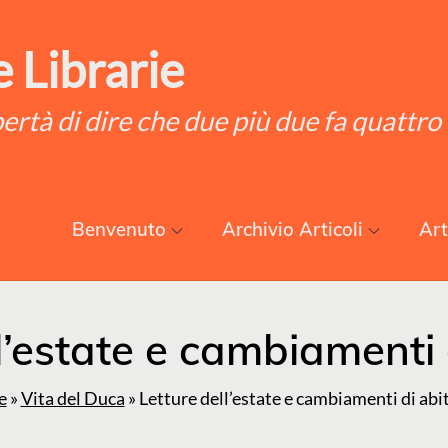
 Librarie
ibertà di dire che due più due fa quattro
Benvenuto
Archivio Articoli
Art
l’estate e cambiamenti 
e
»
Vita del Duca
»
Letture dell’estate e cambiamenti di abi