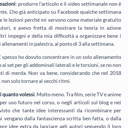
sazioni
: produrre l’articolo e il video settimanale non è
ente. L’ho già anticipato su Facebook qualche settimana
nire le lezioni perché mi servono come materiale gratuito
ori, e avevo fretta di mostrare la teoria in azione
ltri impegni e della mia difficoltà a organizzare bene i
i allenamenti in palestra, al posto di 3 alla settimana.
 spesso ho dovuto concentrare in un solo allenamento
 ai set per gli addominali laterali e le torsioni, se no non
ti di merda. Non va bene, considerando che nel 2018
, non solo tornare ai vecchi ritmi.
di quanto volessi
. Molto meno. Tra film, serie TV e anime
per uso futuro nel corso, o negli articoli sul blog e nei
isto che tante idee interessanti da ricombinare per
mi vengano dalla fantascienza scritta ben fatta, o dalla
mpre idee extra da lanciare agli autori seguendo il loro