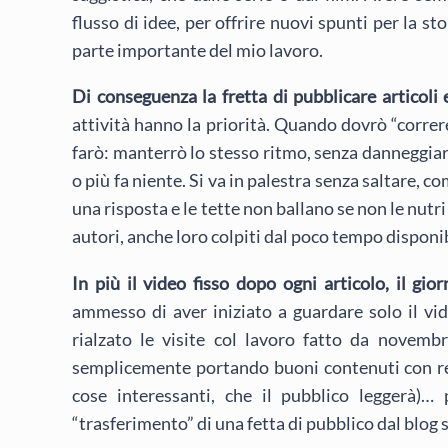
flusso di idee, per offrire nuovi spunti per la 
parte importante del mio lavoro.
Di conseguenza la fretta di pubblicare articoli 
attività hanno la priorità. Quando dovrò “correr
farò: manterrò lo stesso ritmo, senza danneggiare
o più fa niente. Si va in palestra senza saltare, c
una risposta e le tette non ballano se non le nutri 
autori, anche loro colpiti dal poco tempo disponib
In più il video fisso dopo ogni articolo, il gio
ammesso di aver iniziato a guardare solo il vid
rialzato le visite col lavoro fatto da novembr
semplicemente portando buoni contenuti con rego
cose interessanti, che il pubblico leggerà)… p
“trasferimento” di una fetta di pubblico dal blog