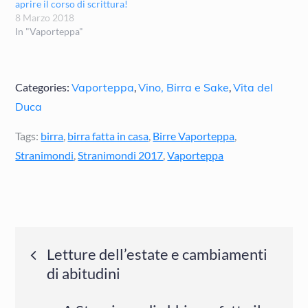
aprire il corso di scrittura!
8 Marzo 2018
In "Vaporteppa"
Categories:
Vaporteppa
,
Vino, Birra e Sake
,
Vita del
Duca
Tags:
birra
,
birra fatta in casa
,
Birre Vaporteppa
,
Stranimondi
,
Stranimondi 2017
,
Vaporteppa
Navigazione
Letture dell’estate e cambiamenti
di abitudini
articoli