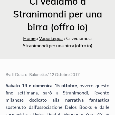
Ci vediamo a
Stranimondi per una
birra (offro io)
Home
»
Vaporteppa
»
Ci vediamo a
Stranimondi per una birra (offro io)
Posted
By:
Il Duca di Baionette
12 Ottobre 2017
on
Sabato 14 e domenica 15 ottobre
, ovvero questo
fine settimana, sarò a Stranimondi, l’evento
milanese dedicato alla narrativa fantastica
sostenuto dall’associazione Delos Books e dalle
case editrici Delos Digital, Hypnos e Zona 42. Si