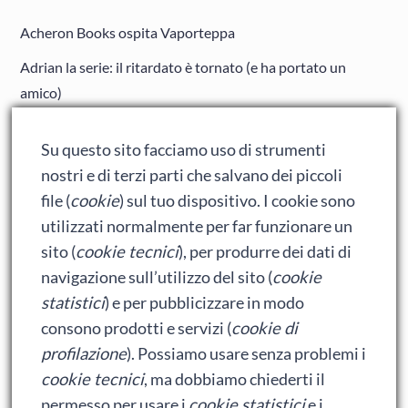
Acheron Books ospita Vaporteppa
Adrian la serie: il ritardato è tornato (e ha portato un
amico)
Adrian: Celentano e gli ormoni impazziti da rinfanciullito
Su questo sito facciamo uso di strumenti
Ralph spacca Internet: analisi del film
nostri e di terzi parti che salvano dei piccoli
Bumblebee: un buon film dei Transformers
file (
cookie
) sul tuo dispositivo. I cookie sono
utilizzati normalmente per far funzionare un
sito (
cookie tecnici
), per produrre dei dati di
Meta
navigazione sull’utilizzo del sito (
cookie
statistici
) e per pubblicizzare in modo
Accedi
consono prodotti e servizi (
cookie di
Feed dei contenuti
profilazione
). Possiamo usare senza problemi i
cookie tecnici
, ma dobbiamo chiederti il
Feed dei commenti
permesso per usare i
cookie statistici
e i