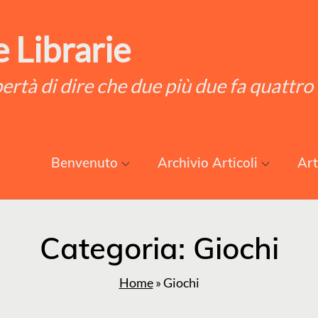
 Librarie
ibertà di dire che due più due fa quattro
Benvenuto
Archivio Articoli
Art
Categoria:
Giochi
Home
»
Giochi