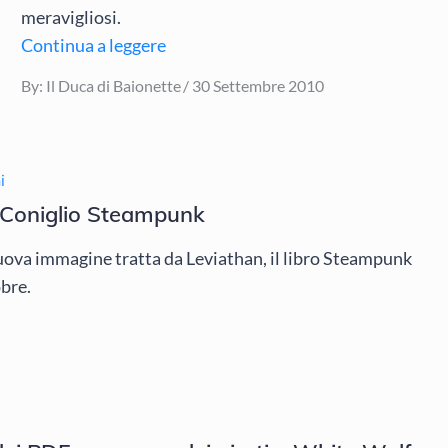
meravigliosi.
Continua a leggere
Posted
By:
Il Duca di Baionette
30 Settembre 2010
on
i
 Coniglio Steampunk
nuova immagine tratta da Leviathan, il libro Steampunk
obre.