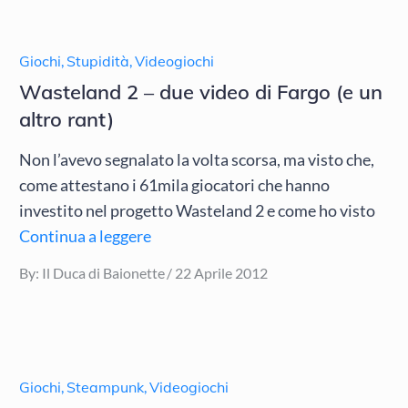
Giochi
,
Stupidità
,
Videogiochi
Wasteland 2 – due video di Fargo (e un
altro rant)
Non l’avevo segnalato la volta scorsa, ma visto che,
come attestano i 61mila giocatori che hanno
investito nel progetto Wasteland 2 e come ho visto
Continua a leggere
Posted
By:
Il Duca di Baionette
22 Aprile 2012
on
Giochi
,
Steampunk
,
Videogiochi