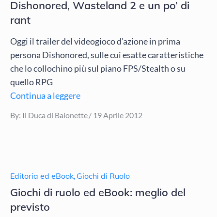
Dishonored, Wasteland 2 e un po’ di
rant
Oggi il trailer del videogioco d’azione in prima
persona Dishonored, sulle cui esatte caratteristiche
che lo collochino più sul piano FPS/Stealth o su
quello RPG
Continua a leggere
Posted
By:
Il Duca di Baionette
19 Aprile 2012
on
Editoria ed eBook
,
Giochi di Ruolo
Giochi di ruolo ed eBook: meglio del
previsto