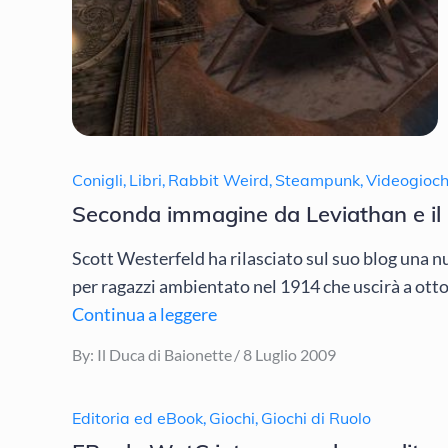
Conigli
,
Libri
,
Rabbit Weird
,
Steampunk
,
Videogioch
Seconda immagine da Leviathan e il
Scott Westerfeld ha rilasciato sul suo blog una 
per ragazzi ambientato nel 1914 che uscirà a ott
Continua a leggere
Posted
By:
Il Duca di Baionette
8 Luglio 2009
on
Editoria ed eBook
,
Giochi
,
Giochi di Ruolo