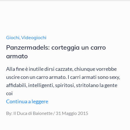
Giochi
,
Videogiochi
Panzermadels: corteggia un carro
armato
Alla fine è inutile dirsi cazzate, chiunque vorrebbe
uscire con un carro armato. I carri armati sono sexy,
affidabili, intelligenti, spiritosi, stritolano la gente
coi
Continua a leggere
Posted
By:
Il Duca di Baionette
31 Maggio 2015
on