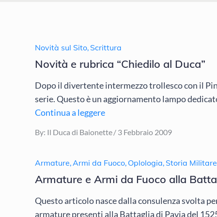
Novità sul Sito
,
Scrittura
Novità e rubrica “Chiedilo al Duca”
Dopo il divertente intermezzo trollesco con il Pi
serie. Questo è un aggiornamento lampo dedicato
Continua a leggere
Posted
By:
Il Duca di Baionette
3 Febbraio 2009
on
Armature
,
Armi da Fuoco
,
Oplologia
,
Storia Militare
Armature e Armi da Fuoco alla Battag
Questo articolo nasce dalla consulenza svolta per
armature presenti alla Battaglia di Pavia del 152