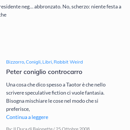
residente neg… abbronzato. No, scherzo: niente festa a
che
Bizzarro
,
Conigli
,
Libri
,
Rabbit Weird
Peter coniglio controcarro
Una cosa che dico spesso a Taotor è che nello
scrivere speculative fiction ci vuole fantasia.
Bisogna mischiare le cose nel modo che si
preferisce,
Continua a leggere
Posted
By:
Il Duca di Baionette
25 Ottobre 2008