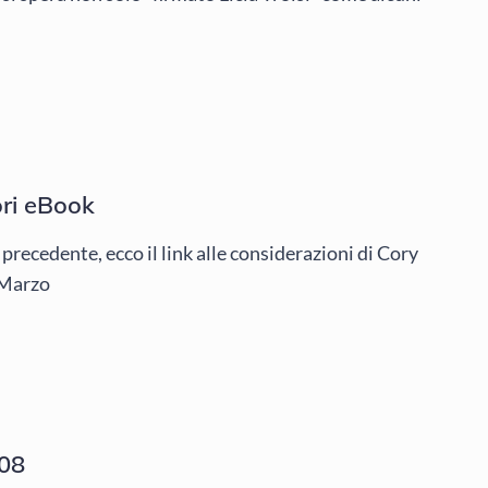
ori eBook
recedente, ecco il link alle considerazioni di Cory
l Marzo
008