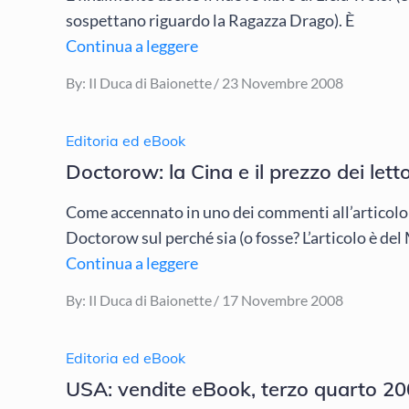
sospettano riguardo la Ragazza Drago). È
Continua a leggere
Posted
By:
Il Duca di Baionette
23 Novembre 2008
on
Editoria ed eBook
Doctorow: la Cina e il prezzo dei lett
Come accennato in uno dei commenti all’articolo p
Doctorow sul perché sia (o fosse? L’articolo è de
Continua a leggere
Posted
By:
Il Duca di Baionette
17 Novembre 2008
on
Editoria ed eBook
USA: vendite eBook, terzo quarto 2