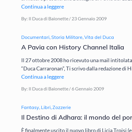
Continua a leggere
Posted
By:
Il Duca di Baionette
23 Gennaio 2009
on
Documentari
,
Storia Militare
,
Vita del Duca
A Pavia con History Channel Italia
Il 27 ottobre 2008 ho ricevuto una mail intitolat
“Duca Carraronan”, Ti scrivo dalla redazione di 
Continua a leggere
Posted
By:
Il Duca di Baionette
6 Gennaio 2009
on
Fantasy
,
Libri
,
Zozzerie
Il Destino di Adhara: il mondo del po
È finalmente uscito il nuovo libro di Licia Troisi (