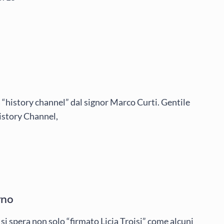
a “history channel” dal signor Marco Curti. Gentile
History Channel,
rno
e si spera non solo “firmato Licia Troisi” come alcuni