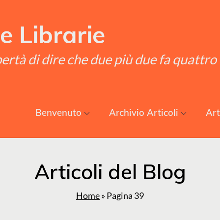
e Librarie
ibertà di dire che due più due fa quattro
Benvenuto
Archivio Articoli
Art
Articoli del Blog
Home
»
Pagina 39